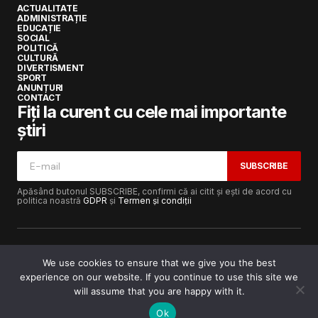
ACTUALITATE
ADMINISTRAȚIE
EDUCAȚIE
SOCIAL
POLITICĂ
CULTURĂ
DIVERTISMENT
SPORT
ANUNȚURI
CONTACT
Fiți la curent cu cele mai importante
știri
SUBSCRIBE
Apăsând butonul SUBSCRIBE, confirmi că ai citit și ești de acord cu
politica noastră
GDPR
și
Termen și condiții
We use cookies to ensure that we give you the best
experience on our website. If you continue to use this site we
Copyright © 2017-2025
Lugojeanul.ro
· Toate drepturile
rezervate · Dezvoltat de
Power Media FX
will assume that you are happy with it.
Ok