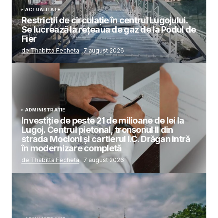
ACTUALITATE
Restricții de circulație în centrul Lugojului.
Se lucrează la rețeaua de gaz de la Podul de
Fier
de Thabitta Fecheta
7 august 2026
ADMINISTRAȚIE
Investiție de peste 21 de milioane de lei la
Lugoj. Centrul pietonal, tronsonul II din
strada Mocioni și cartierul I.C. Drăgan intră
în modernizare completă
de Thabitta Fecheta
7 august 2026