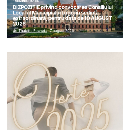
ADMINISTRAȚIE
DIZPOZIȚIE privind convocarea Consiliului
Local al Municipiului Lugoj în şedinţă
extraordinară, pentru data de 10 AUGUST
2026
de Thabitta Fecheta
7 august 2026