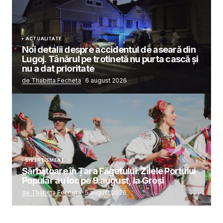
ACTUALITATE
Noi detalii despre accidentul de aseară din
Lugoj. Tânărul pe trotinetă nu purta cască și
nu a dat prioritate
de Thabitta Fecheta
6 august 2026
DIVERTISMENT
Sărbătoare în Țara Făgetului. Zilele Portului
Popular au loc pe 9 august, la Groși
de Thabitta Fecheta
5 august 2026