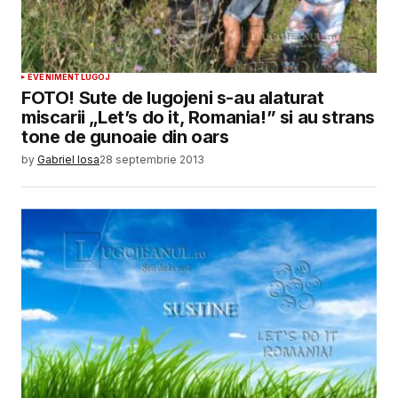
EVENIMENT
LUGOJ
FOTO! Sute de lugojeni s-au alaturat
miscarii „Let’s do it, Romania!” si au strans
tone de gunoaie din oars
by
Gabriel Iosa
28 septembrie 2013