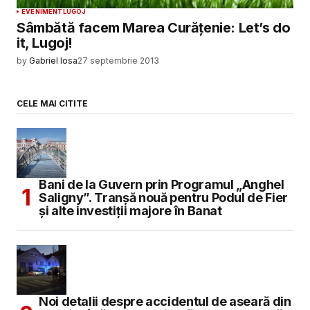
EVENIMENT
LUGOJ
Sâmbătă facem Marea Curățenie: Let’s do
it, Lugoj!
by
Gabriel Iosa
27 septembrie 2013
CELE MAI CITITE
Bani de la Guvern prin Programul „Anghel
Saligny”. Tranșă nouă pentru Podul de Fier
și alte investiții majore în Banat
Noi detalii despre accidentul de aseară din