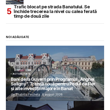
Trafic blocat pe strada Banatului. Se
închide trecerea la nivel cu calea ferată
timp de două zile
NOI ADĂUGATE
ACTUALITATE
Bani de la Guvern prin Programul „Anghel
Saligny”. Tranșă nouă pentru Podul de Fier
și alte investiții majore în Banat
de Thabitta Fecheta
6 august 2026