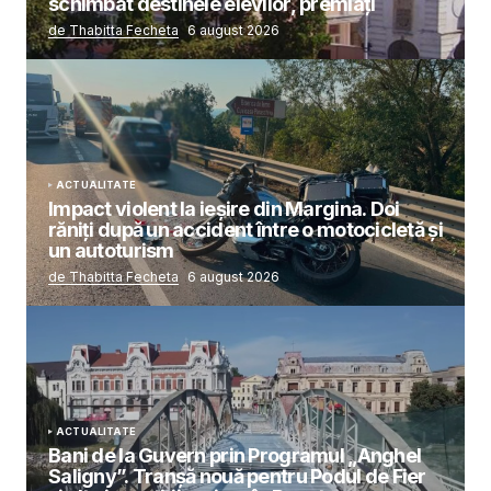
schimbat destinele elevilor, premiați
de Thabitta Fecheta
6 august 2026
ACTUALITATE
Impact violent la ieșire din Margina. Doi
răniți după un accident între o motocicletă și
un autoturism
de Thabitta Fecheta
6 august 2026
ACTUALITATE
Bani de la Guvern prin Programul „Anghel
Saligny”. Tranșă nouă pentru Podul de Fier