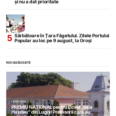
și nu a dat prioritate
Sărbătoare în Țara Făgetului. Zilele Portului
Popular au loc pe 9 august, la Groși
NOI ADĂUGATE
EDUCAȚIE
PREMIU NAȚIONAL pentru Liceul „Iulia
Hașdeu” din Lugoj! Profesorii care au