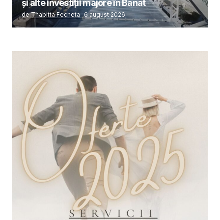
și alte investiții majore în Banat
de Thabitta Fecheta
6 august 2026