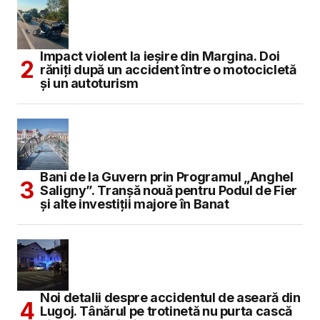
Impact violent la ieșire din Margina. Doi
răniți după un accident între o motocicletă
și un autoturism
Bani de la Guvern prin Programul „Anghel
Saligny”. Tranșă nouă pentru Podul de Fier
și alte investiții majore în Banat
Noi detalii despre accidentul de aseară din
Lugoj. Tânărul pe trotinetă nu purta cască