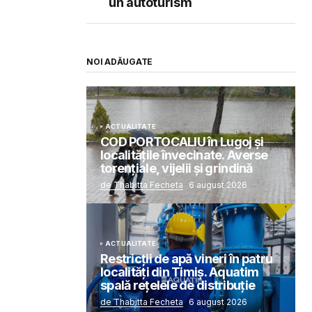
un autoturism
NOI ADĂUGATE
ACTUALITATE
COD PORTOCALIU în Lugoj și
localitățile învecinate. Averse
torențiale, vijelii și grindină
de Thabitta Fecheta
6 august 2026
ACTUALITATE
Restricții de apă vineri în patru
localități din Timiș. Aquatim
spală rețelele de distribuție
de Thabitta Fecheta
6 august 2026