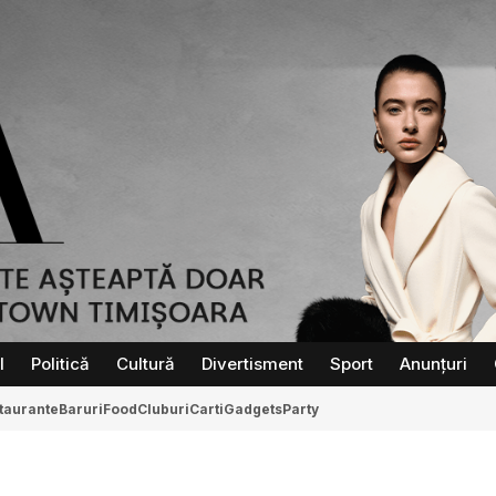
l
Politică
Cultură
Divertisment
Sport
Anunțuri
taurante
Baruri
Food
Cluburi
Carti
Gadgets
Party