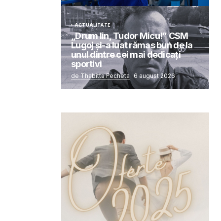
ACTUALITATE
„Drum lin, Tudor Micu!” CSM
Lugoj și-a luat rămas bun de la
unul dintre cei mai dedicați
sportivi
de Thabitta Fecheta
6 august 2026