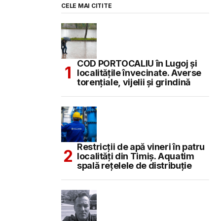
CELE MAI CITITE
COD PORTOCALIU în Lugoj și
localitățile învecinate. Averse
torențiale, vijelii și grindină
Restricții de apă vineri în patru
localități din Timiș. Aquatim
spală rețelele de distribuție