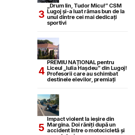
„Drum lin, Tudor Micu!” CSM
Lugoj și-a luat rămas bun de la
unul dintre cei mai dedicați
sportivi
PREMIU NAȚIONAL pentru
Liceul „Iulia Hașdeu” din Lugoj!
Profesorii care au schimbat
destinele elevilor, premiați
Impact violent la ieșire din
Margina. Doi răniți după un
accident între o motocicletă și