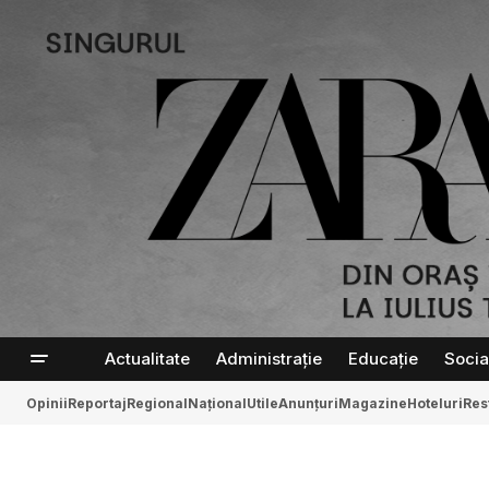
Actualitate
Administrație
Educație
Socia
Opinii
Reportaj
Regional
Național
Utile
Anunțuri
Magazine
Hoteluri
Res