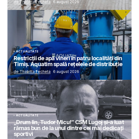
de Thabitta Fecheta
6 august 2026
ACTUALITATE
Restricții de apă vineri în patru localități din
Timiș. Aquatim spală rețelele de distribuție
de Thabitta Fecheta
6 august 2026
ACTUALITATE
„Drum lin, Tudor Micu!” CSM Lugoj și-a luat
rămas bun de la unul dintre cei mai dedicați
sportivi