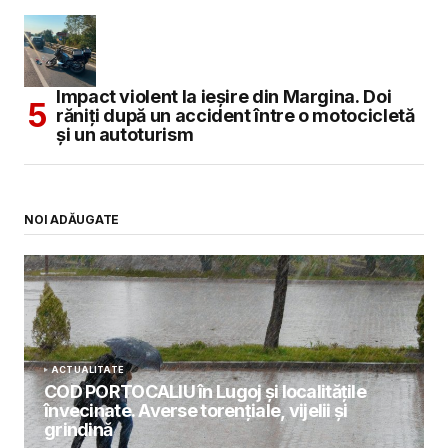
Impact violent la ieșire din Margina. Doi
răniți după un accident între o motocicletă
și un autoturism
NOI ADĂUGATE
ACTUALITATE
COD PORTOCALIU în Lugoj și localitățile
învecinate. Averse torențiale, vijelii și
grindină