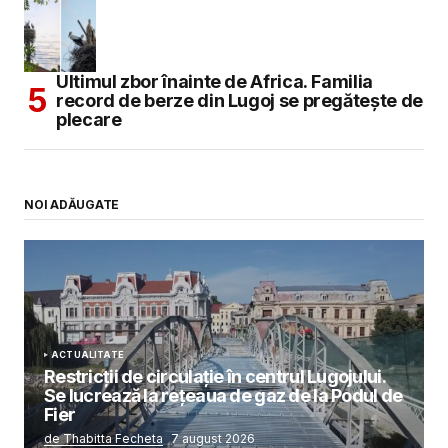
Ultimul zbor înainte de Africa. Familia
record de berze din Lugoj se pregătește de
plecare
NOI ADĂUGATE
ACTUALITATE
Restricții de circulație în centrul Lugojului.
Se lucrează la rețeaua de gaz de la Podul de
Fier
de Thabitta Fecheta
7 august 2026