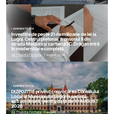
ADMINISTRAȚIE
Investiție de peste 21 de milioane de lei la
Lugoj. Centrul pietonal, tronsonul II din
strada Mocioni și cartierul I.C. Drăgan intră
în modernizare completă
de Thabitta Fecheta
7 august 2026
ADMINISTRAȚIE
DIZPOZIȚIE privind convocarea Consiliului
Local al Municipiului Lugoj în şedinţă
extraordinară, pentru data de 10 AUGUST
2026
de Thabitta Fecheta
7 august 2026