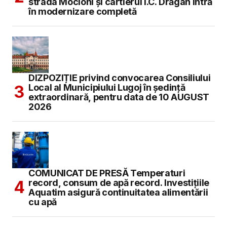
strada Mocioni și cartierul I.C. Drăgan intră
în modernizare completă
DIZPOZIȚIE privind convocarea Consiliului
Local al Municipiului Lugoj în şedinţă
extraordinară, pentru data de 10 AUGUST
2026
COMUNICAT DE PRESĂ Temperaturi
record, consum de apă record. Investițiile
Aquatim asigură continuitatea alimentării
cu apă