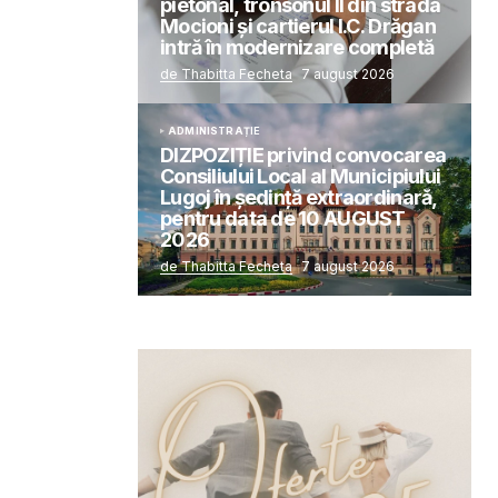
pietonal, tronsonul II din strada
Mocioni și cartierul I.C. Drăgan
intră în modernizare completă
de Thabitta Fecheta
7 august 2026
ADMINISTRAȚIE
DIZPOZIȚIE privind convocarea
Consiliului Local al Municipiului
Lugoj în şedinţă extraordinară,
pentru data de 10 AUGUST
2026
de Thabitta Fecheta
7 august 2026