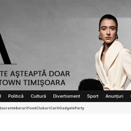
l
Politică
Cultură
Divertisment
Sport
Anunțuri
taurante
Baruri
Food
Cluburi
Carti
Gadgets
Party