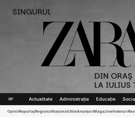
Actualitate
Administrație
Educație
Socia
Opinii
Reportaj
Regional
Național
Utile
Anunțuri
Magazine
Hoteluri
Res