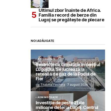
Ultimul zbor înainte de Africa.
Familia record de berze din
Lugoj se pregătește de plecare
NOI ADĂUGATE
ACTUALITATE
Restricții de circulație în centrul
Lugojului. Se lucrează la
rețeaua de gaz de la Podul de
Fier
de Thabitta Fecheta
7 august 2026
ADMINISTRAȚIE
Investiție de peste 21 de
milioane de lei la Lugoj. Centrul