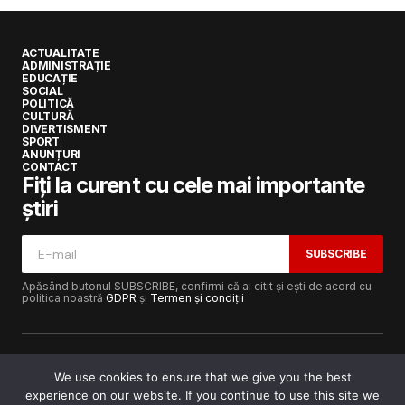
ACTUALITATE
ADMINISTRAȚIE
EDUCAȚIE
SOCIAL
POLITICĂ
CULTURĂ
DIVERTISMENT
SPORT
ANUNȚURI
CONTACT
Fiți la curent cu cele mai importante
știri
SUBSCRIBE
Apăsând butonul SUBSCRIBE, confirmi că ai citit și ești de acord cu
politica noastră
GDPR
și
Termen și condiții
We use cookies to ensure that we give you the best
experience on our website. If you continue to use this site we
Copyright © 2017-2025
Lugojeanul.ro
· Toate drepturile