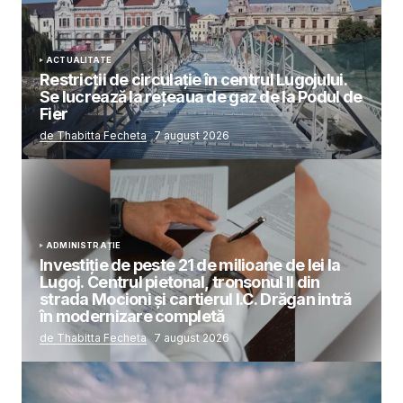
ACTUALITATE
Restricții de circulație în centrul Lugojului.
Se lucrează la rețeaua de gaz de la Podul de
Fier
de Thabitta Fecheta
7 august 2026
ADMINISTRAȚIE
Investiție de peste 21 de milioane de lei la
Lugoj. Centrul pietonal, tronsonul II din
strada Mocioni și cartierul I.C. Drăgan intră
în modernizare completă
de Thabitta Fecheta
7 august 2026