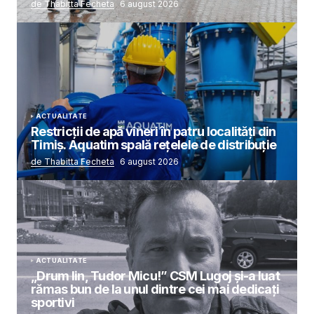
de Thabitta Fecheta
6 august 2026
ACTUALITATE
Restricții de apă vineri în patru localități din
Timiș. Aquatim spală rețelele de distribuție
de Thabitta Fecheta
6 august 2026
ACTUALITATE
„Drum lin, Tudor Micu!” CSM Lugoj și-a luat
rămas bun de la unul dintre cei mai dedicați
sportivi