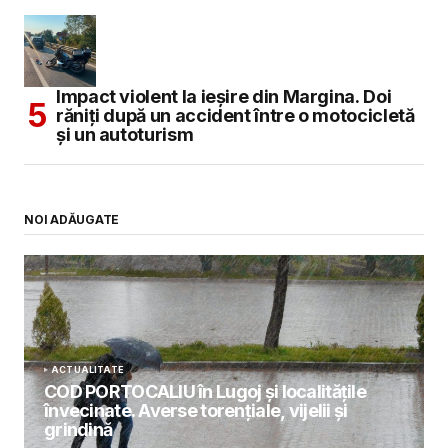
Impact violent la ieșire din Margina. Doi
răniți după un accident între o motocicletă
și un autoturism
NOI ADĂUGATE
ACTUALITATE
COD PORTOCALIU în Lugoj și localitățile
învecinate. Averse torențiale, vijelii și
grindină