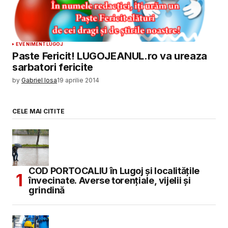
EVENIMENT
LUGOJ
Paste Fericit! LUGOJEANUL.ro va ureaza
sarbatori fericite
by
Gabriel Iosa
19 aprilie 2014
CELE MAI CITITE
COD PORTOCALIU în Lugoj și localitățile
învecinate. Averse torențiale, vijelii și
grindină