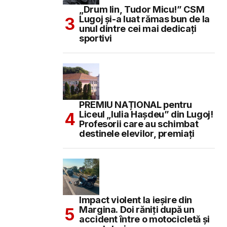
„Drum lin, Tudor Micu!” CSM
Lugoj și-a luat rămas bun de la
unul dintre cei mai dedicați
sportivi
PREMIU NAȚIONAL pentru
Liceul „Iulia Hașdeu” din Lugoj!
Profesorii care au schimbat
destinele elevilor, premiați
Impact violent la ieșire din
Margina. Doi răniți după un
accident între o motocicletă și