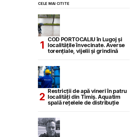
CELE MAI CITITE
COD PORTOCALIU în Lugoj și
localitățile învecinate. Averse
torențiale, vijelii și grindină
Restricții de apă vineri în patru
localități din Timiș. Aquatim
spală rețelele de distribuție