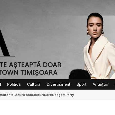
l
Politică
Cultură
Divertisment
Sport
Anunțuri
taurante
Baruri
Food
Cluburi
Carti
Gadgets
Party