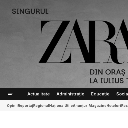
Actualitate
Administrație
Educație
Socia
Opinii
Reportaj
Regional
Național
Utile
Anunțuri
Magazine
Hoteluri
Res