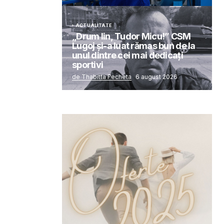
ACTUALITATE
„Drum lin, Tudor Micu!” CSM
Lugoj și-a luat rămas bun de la
unul dintre cei mai dedicați
sportivi
de Thabitta Fecheta
6 august 2026