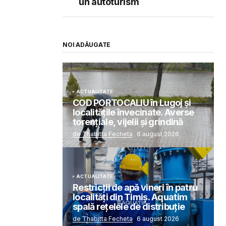
un autoturism
NOI ADĂUGATE
ACTUALITATE
COD PORTOCALIU în Lugoj și
localitățile învecinate. Averse
torențiale, vijelii și grindină
de Thabitta Fecheta
6 august 2026
ACTUALITATE
Restricții de apă vineri în patru
localități din Timiș. Aquatim
spală rețelele de distribuție
de Thabitta Fecheta
6 august 2026