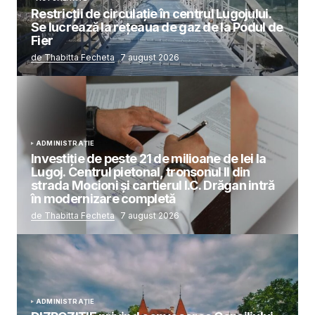
Restricții de circulație în centrul Lugojului.
Se lucrează la rețeaua de gaz de la Podul de
Fier
de Thabitta Fecheta
7 august 2026
ADMINISTRAȚIE
Investiție de peste 21 de milioane de lei la
Lugoj. Centrul pietonal, tronsonul II din
strada Mocioni și cartierul I.C. Drăgan intră
în modernizare completă
de Thabitta Fecheta
7 august 2026
ADMINISTRAȚIE