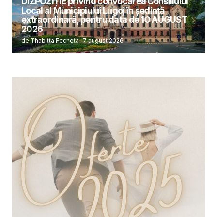
DIZPOZIȚIE privind convocarea Consiliului
Local al Municipiului Lugoj în şedinţă
extraordinară, pentru data de 10 AUGUST
2026
de Thabitta Fecheta
7 august 2026