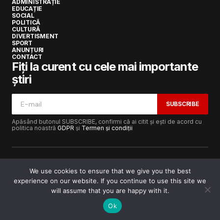
ADMINISTRAȚIE
EDUCAȚIE
SOCIAL
POLITICĂ
CULTURĂ
DIVERTISMENT
SPORT
ANUNȚURI
CONTACT
Fiți la curent cu cele mai importante
știri
SUBSCRIBE
Apăsând butonul SUBSCRIBE, confirmi că ai citit și ești de acord cu
politica noastră
GDPR
și
Termen și condiții
We use cookies to ensure that we give you the best
experience on our website. If you continue to use this site we
Copyright © 2017-2025
Lugojeanul.ro
· Toate drepturile
rezervate · Dezvoltat de
Power Media FX
will assume that you are happy with it.
Ok