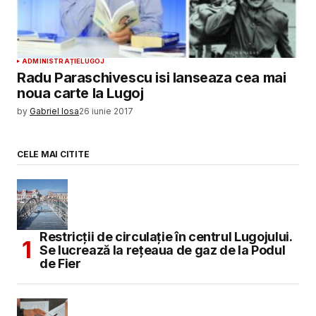
ADMINISTRAȚIE
LUGOJ
Radu Paraschivescu isi lanseaza cea mai
noua carte la Lugoj
by
Gabriel Iosa
26 iunie 2017
CELE MAI CITITE
Restricții de circulație în centrul Lugojului.
Se lucrează la rețeaua de gaz de la Podul
de Fier