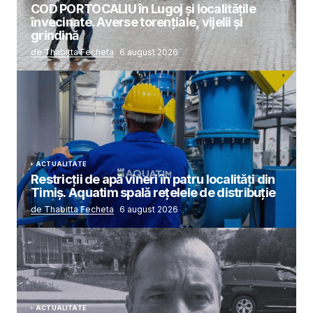
COD PORTOCALIU în Lugoj și localitățile
învecinate. Averse torențiale, vijelii și
grindină
de Thabitta Fecheta
6 august 2026
ACTUALITATE
Restricții de apă vineri în patru localități din
Timiș. Aquatim spală rețelele de distribuție
de Thabitta Fecheta
6 august 2026
ACTUALITATE