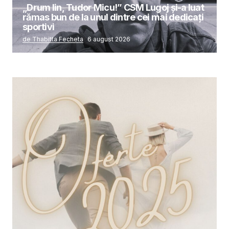
„Drum lin, Tudor Micu!” CSM Lugoj și-a luat
rămas bun de la unul dintre cei mai dedicați
sportivi
de Thabitta Fecheta
6 august 2026