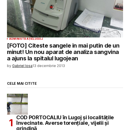
ADMINISTRAȚIE
LUGOJ
[FOTO] Citeste sangele in mai putin de un
minut! Un nou aparat de analiza sangvina
a ajuns la spitalul lugojean
by
Gabriel Iosa
13 decembrie 2013
CELE MAI CITITE
COD PORTOCALIU în Lugoj și localitățile
învecinate. Averse torențiale, vijelii și
grindină