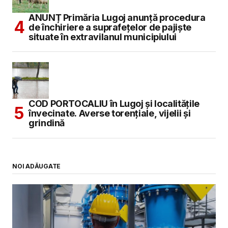
ANUNȚ Primăria Lugoj anunță procedura
de închiriere a suprafețelor de pajiște
situate în extravilanul municipiului
COD PORTOCALIU în Lugoj și localitățile
învecinate. Averse torențiale, vijelii și
grindină
NOI ADĂUGATE