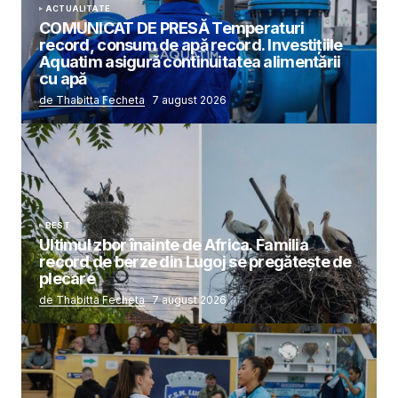
ACTUALITATE
COMUNICAT DE PRESĂ Temperaturi
record, consum de apă record. Investițiile
Aquatim asigură continuitatea alimentării
cu apă
de Thabitta Fecheta
7 august 2026
BEST
Ultimul zbor înainte de Africa. Familia
record de berze din Lugoj se pregătește de
plecare
de Thabitta Fecheta
7 august 2026