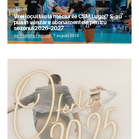
SPORT
Vrei locul tău la meciurile CSM Lugoj? S-au
pus în vânzare abonamentele pentru
sezonul 2026-2027
de Thabitta Fecheta
7 august 2026