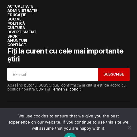
ACTUALITATE
ADMINISTRAȚIE
EDUCAȚIE
SOCIAL
POLITICĂ
CULTURĂ
DIVERTISMENT
SPORT
ANUNȚURI
CONTACT
Fiți la curent cu cele mai importante
știri
SUBSCRIBE
Apăsând butonul SUBSCRIBE, confirmi că ai citit și ești de acord cu
politica noastră
GDPR
și
Termen și condiții
We use cookies to ensure that we give you the best
experience on our website. If you continue to use this site we
Copyright © 2017-2025
Lugojeanul.ro
· Toate drepturile
rezervate · Dezvoltat de
Power Media FX
will assume that you are happy with it.