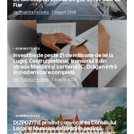
Fier
de Thabitta Fecheta
7 august 2026
ADMINISTRAȚIE
Investiție de peste 21 de milioane de lei la
Lugoj. Centrul pietonal, tronsonul II din
strada Mocioni și cartierul I.C. Drăgan intră
în modernizare completă
de Thabitta Fecheta
7 august 2026
ADMINISTRAȚIE
DIZPOZIȚIE privind convocarea Consiliului
Local al Municipiului Lugoj în şedinţă
extraordinară, pentru data de 10 AUGUST