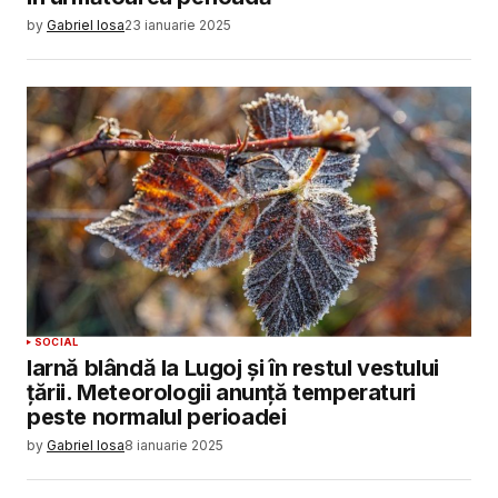
by
Gabriel Iosa
23 ianuarie 2025
SOCIAL
Iarnă blândă la Lugoj și în restul vestului
țării. Meteorologii anunță temperaturi
peste normalul perioadei
by
Gabriel Iosa
8 ianuarie 2025