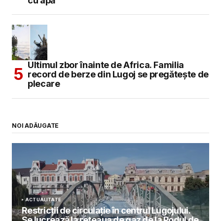
cu apă
Ultimul zbor înainte de Africa. Familia
record de berze din Lugoj se pregătește de
plecare
NOI ADĂUGATE
ACTUALITATE
Restricții de circulație în centrul Lugojului.
Se lucrează la rețeaua de gaz de la Podul de