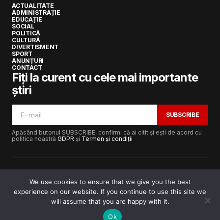
ACTUALITATE
ADMINISTRAȚIE
EDUCAȚIE
SOCIAL
POLITICĂ
CULTURĂ
DIVERTISMENT
SPORT
ANUNȚURI
CONTACT
Fiți la curent cu cele mai importante
știri
SUBSCRIBE
Apăsând butonul SUBSCRIBE, confirmi că ai citit și ești de acord cu
politica noastră
GDPR
și
Termen și condiții
We use cookies to ensure that we give you the best
experience on our website. If you continue to use this site we
Copyright © 2017-2025
Lugojeanul.ro
· Toate drepturile
rezervate · Dezvoltat de
Power Media FX
will assume that you are happy with it.
Ok