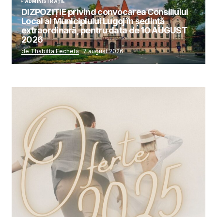
ADMINISTRAȚIE
DIZPOZIȚIE privind convocarea Consiliului
Local al Municipiului Lugoj în şedinţă
extraordinară, pentru data de 10 AUGUST
2026
de Thabitta Fecheta
7 august 2026