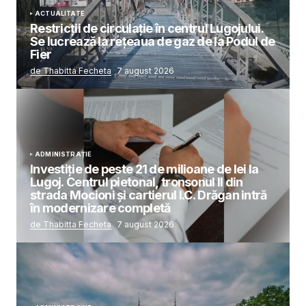
ACTUALITATE
Restricții de circulație în centrul Lugojului.
Se lucrează la rețeaua de gaz de la Podul de
Fier
de Thabitta Fecheta
7 august 2026
ADMINISTRAȚIE
Investiție de peste 21 de milioane de lei la
Lugoj. Centrul pietonal, tronsonul II din
strada Mocioni și cartierul I.C. Drăgan intră
în modernizare completă
de Thabitta Fecheta
7 august 2026