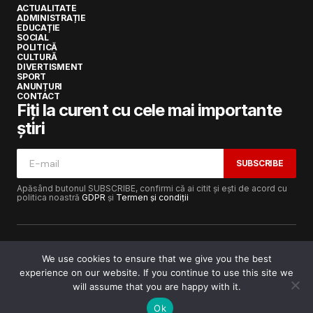
ACTUALITATE
ADMINISTRAȚIE
EDUCAȚIE
SOCIAL
POLITICĂ
CULTURĂ
DIVERTISMENT
SPORT
ANUNȚURI
CONTACT
Fiți la curent cu cele mai importante
știri
SUBSCRIBE
Apăsând butonul SUBSCRIBE, confirmi că ai citit și ești de acord cu
politica noastră
GDPR
și
Termen și condiții
We use cookies to ensure that we give you the best
experience on our website. If you continue to use this site we
Copyright © 2017-2025
Lugojeanul.ro
· Toate drepturile
rezervate · Dezvoltat de
Power Media FX
will assume that you are happy with it.
Ok