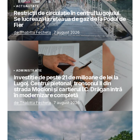
ACTUALITATE
Restricții de circulație în centrul Lugojului.
Se lucrează la rețeaua de gaz de la Podul de
Fier
de Thabitta Fecheta
7 august 2026
ADMINISTRAȚIE
Investiție de peste 21 de milioane de lei la
Lugoj. Centrul pietonal, tronsonul II din
strada Mocioni și cartierul I.C. Drăgan intră
în modernizare completă
de Thabitta Fecheta
7 august 2026