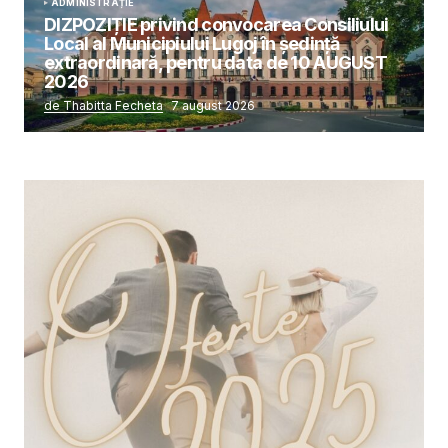
ADMINISTRAȚIE
DIZPOZIȚIE privind convocarea Consiliului
Local al Municipiului Lugoj în şedinţă
extraordinară, pentru data de 10 AUGUST
2026
de Thabitta Fecheta
7 august 2026