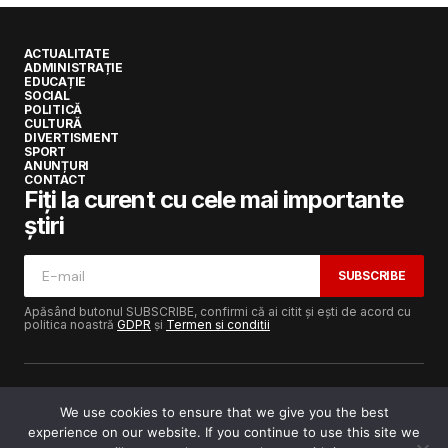
ACTUALITATE
ADMINISTRAȚIE
EDUCAȚIE
SOCIAL
POLITICĂ
CULTURĂ
DIVERTISMENT
SPORT
ANUNȚURI
CONTACT
Fiți la curent cu cele mai importante
știri
SUBSCRIBE
Apăsând butonul SUBSCRIBE, confirmi că ai citit și ești de acord cu
politica noastră
GDPR
și
Termen și condiții
We use cookies to ensure that we give you the best
experience on our website. If you continue to use this site we
Copyright © 2017-2025
Lugojeanul.ro
· Toate drepturile