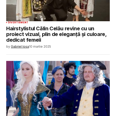
DIVERTISMENT
Hairstylistul Călin Celău revine cu un
proiect vizual, plin de eleganță și culoare,
dedicat femeii
by
Gabriel Iosa
10 martie 2025