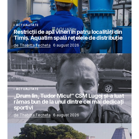
ACTUALITATE
Restricții de apă vineri în patru localități din
Timiș. Aquatim spală rețelele de distribuție
de Thabitta Fecheta
6 august 2026
ACTUALITATE
„Drum lin, Tudor Micu!” CSM Lugoj și-a luat
rămas bun de la unul dintre cei mai dedicați
sportivi
de Thabitta Fecheta
6 august 2026