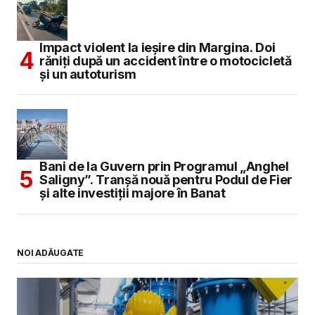
Impact violent la ieșire din Margina. Doi
răniți după un accident între o motocicletă
și un autoturism
Bani de la Guvern prin Programul „Anghel
Saligny”. Tranșă nouă pentru Podul de Fier
și alte investiții majore în Banat
NOI ADĂUGATE