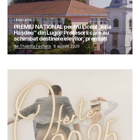
EDUCAȚIE
PREMIU NAȚIONAL pentru Liceul „Iulia
Hașdeu” din Lugoj! Profesorii care au
schimbat destinele elevilor, premiați
de Thabitta Fecheta
6 august 2026