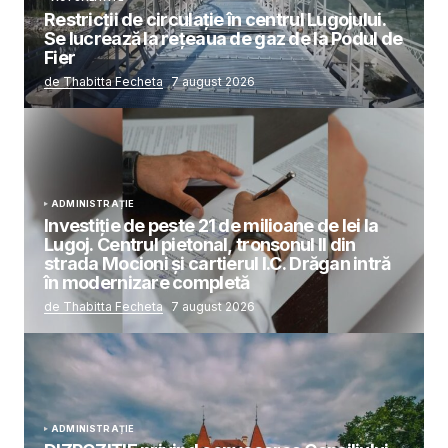
Restricții de circulație în centrul Lugojului.
Se lucrează la rețeaua de gaz de la Podul de
Fier
de Thabitta Fecheta
7 august 2026
ADMINISTRAȚIE
Investiție de peste 21 de milioane de lei la
Lugoj. Centrul pietonal, tronsonul II din
strada Mocioni și cartierul I.C. Drăgan intră
în modernizare completă
de Thabitta Fecheta
7 august 2026
ADMINISTRAȚIE