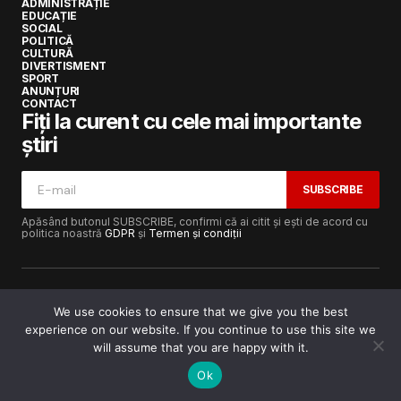
ADMINISTRAȚIE
EDUCAȚIE
SOCIAL
POLITICĂ
CULTURĂ
DIVERTISMENT
SPORT
ANUNȚURI
CONTACT
Fiți la curent cu cele mai importante
știri
SUBSCRIBE
Apăsând butonul SUBSCRIBE, confirmi că ai citit și ești de acord cu
politica noastră
GDPR
și
Termen și condiții
We use cookies to ensure that we give you the best
experience on our website. If you continue to use this site we
Copyright © 2017-2025
Lugojeanul.ro
· Toate drepturile
rezervate · Dezvoltat de
Power Media FX
will assume that you are happy with it.
Ok