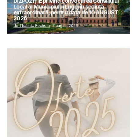
DIZPOZIȚIE privind convocarea Consiliului
Local al Municipiului Lugoj în şedinţă
extraordinară, pentru data de 10 AUGUST
2026
de Thabitta Fecheta
7 august 2026