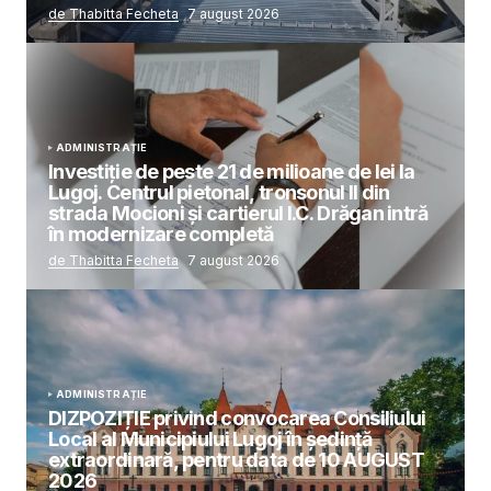
de Thabitta Fecheta
7 august 2026
ADMINISTRAȚIE
Investiție de peste 21 de milioane de lei la
Lugoj. Centrul pietonal, tronsonul II din
strada Mocioni și cartierul I.C. Drăgan intră
în modernizare completă
de Thabitta Fecheta
7 august 2026
ADMINISTRAȚIE
DIZPOZIȚIE privind convocarea Consiliului
Local al Municipiului Lugoj în şedinţă
extraordinară, pentru data de 10 AUGUST
2026