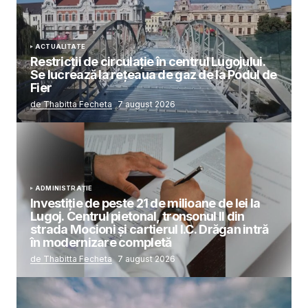
ACTUALITATE
Restricții de circulație în centrul Lugojului.
Se lucrează la rețeaua de gaz de la Podul de
Fier
de Thabitta Fecheta
7 august 2026
ADMINISTRAȚIE
Investiție de peste 21 de milioane de lei la
Lugoj. Centrul pietonal, tronsonul II din
strada Mocioni și cartierul I.C. Drăgan intră
în modernizare completă
de Thabitta Fecheta
7 august 2026