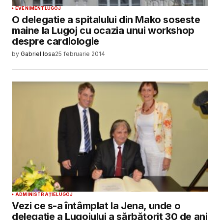
EVENIMENT
LUGOJ
O delegatie a spitalului din Mako soseste
maine la Lugoj cu ocazia unui workshop
despre cardiologie
by
Gabriel Iosa
25 februarie 2014
ADMINISTRAȚIE
LUGOJ
Vezi ce s-a întâmplat la Jena, unde o
delegație a Lugojului a sărbătorit 30 de ani