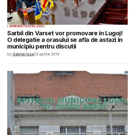
ADMINISTRAȚIE
LUGOJ
Sarbii din Varset vor promovare in Lugoj!
O delegatie a orasului se afla de astazi in
municipiu pentru discutii
by
Gabriel Iosa
23 aprilie 2014