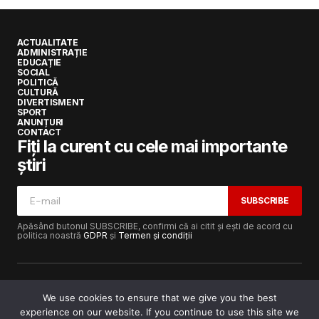
ACTUALITATE
ADMINISTRAȚIE
EDUCAȚIE
SOCIAL
POLITICĂ
CULTURĂ
DIVERTISMENT
SPORT
ANUNȚURI
CONTACT
Fiți la curent cu cele mai importante
știri
SUBSCRIBE
Apăsând butonul SUBSCRIBE, confirmi că ai citit și ești de acord cu
politica noastră
GDPR
și
Termen și condiții
We use cookies to ensure that we give you the best
experience on our website. If you continue to use this site we
Copyright © 2017-2025
Lugojeanul.ro
· Toate drepturile