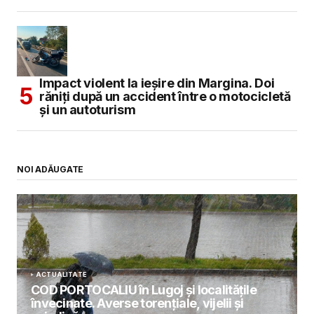
Impact violent la ieșire din Margina. Doi
răniți după un accident între o motocicletă
și un autoturism
NOI ADĂUGATE
ACTUALITATE
COD PORTOCALIU în Lugoj și localitățile
învecinate. Averse torențiale, vijelii și