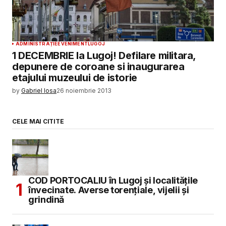
ADMINISTRAȚIE
EVENIMENT
LUGOJ
1 DECEMBRIE la Lugoj! Defilare militara,
depunere de coroane si inaugurarea
etajului muzeului de istorie
by
Gabriel Iosa
26 noiembrie 2013
CELE MAI CITITE
COD PORTOCALIU în Lugoj și localitățile
învecinate. Averse torențiale, vijelii și
grindină