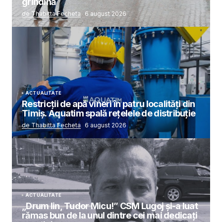
grindină
de Thabitta Fecheta
6 august 2026
ACTUALITATE
Restricții de apă vineri în patru localități din
Timiș. Aquatim spală rețelele de distribuție
de Thabitta Fecheta
6 august 2026
ACTUALITATE
„Drum lin, Tudor Micu!” CSM Lugoj și-a luat
rămas bun de la unul dintre cei mai dedicați