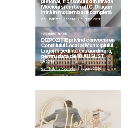
pietonal, tronsonul II din strada
Mocioni și cartierul I.C. Drăgan
intră în modernizare completă
de Thabitta Fecheta
7 august 2026
ADMINISTRAȚIE
DIZPOZIȚIE privind convocarea
Consiliului Local al Municipiului
Lugoj în şedinţă extraordinară,
pentru data de 10 AUGUST
2026
de Thabitta Fecheta
7 august 2026