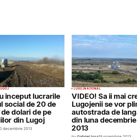
LUGOJ
LUGOJ
NAȚIONAL
 inceput lucrarile
VIDEO! Sa ii mai c
ul social de 20 de
Lugojenii se vor pl
 de dolari de pe
autostrada de lang
ilor din Lugoj
din luna decembrie 
2013
0 decembrie 2013
by
Gabriel Iosa
19 noiembrie 2013