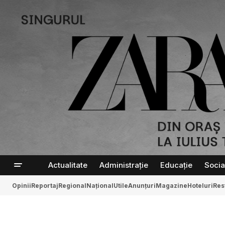
Actualitate
Administrație
Educație
Socia
Opinii
Reportaj
Regional
Național
Utile
Anunțuri
Magazine
Hoteluri
Res