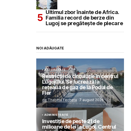
Ultimul zbor înainte de Africa.
Familia record de berze din
Lugoj se pregătește de plecare
NOI ADĂUGATE
ACTUALITATE
Restricții de circulație în centrul
Lugojului. Se lucrează la
rețeaua de gaz de la Podul de
Fier
de Thabitta Fecheta
7 august 2026
ADMINISTRAȚIE
Investiție de peste 21 de
milioane de lei la Lugoj. Centrul