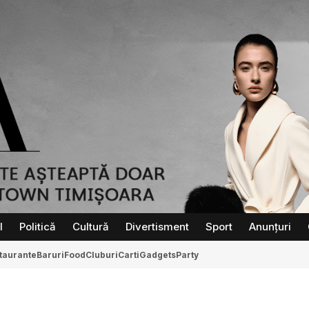
l
Politică
Cultură
Divertisment
Sport
Anunțuri
taurante
Baruri
Food
Cluburi
Carti
Gadgets
Party