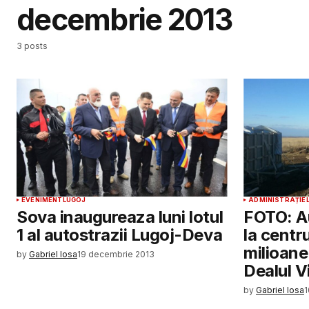
decembrie 2013
3 posts
EVENIMENT
LUGOJ
ADMINISTRAȚIE
Sova inaugureaza luni lotul
FOTO: Au
1 al autostrazii Lugoj-Deva
la centr
milioane
by
Gabriel Iosa
19 decembrie 2013
Dealul Vi
by
Gabriel Iosa
1