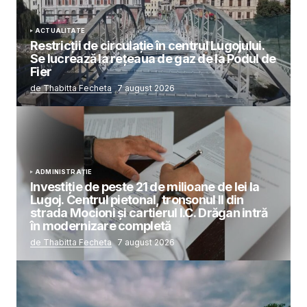
ACTUALITATE
Restricții de circulație în centrul Lugojului.
Se lucrează la rețeaua de gaz de la Podul de
Fier
de Thabitta Fecheta
7 august 2026
ADMINISTRAȚIE
Investiție de peste 21 de milioane de lei la
Lugoj. Centrul pietonal, tronsonul II din
strada Mocioni și cartierul I.C. Drăgan intră
în modernizare completă
de Thabitta Fecheta
7 august 2026