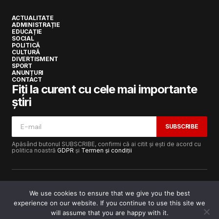
ACTUALITATE
ADMINISTRAȚIE
EDUCAȚIE
SOCIAL
POLITICĂ
CULTURĂ
DIVERTISMENT
SPORT
ANUNȚURI
CONTACT
Fiți la curent cu cele mai importante
știri
SUBSCRIBE
Apăsând butonul SUBSCRIBE, confirmi că ai citit și ești de acord cu
politica noastră
GDPR
și
Termen și condiții
We use cookies to ensure that we give you the best
experience on our website. If you continue to use this site we
Copyright © 2017-2025
Lugojeanul.ro
· Toate drepturile
rezervate · Dezvoltat de
Power Media FX
will assume that you are happy with it.