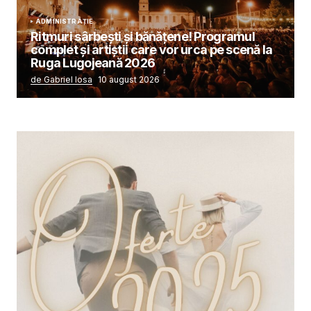
ADMINISTRAȚIE
Ritmuri sârbești și bănățene! Programul
complet și artiștii care vor urca pe scenă la
Ruga Lugojeană 2026
de Gabriel Iosa
10 august 2026