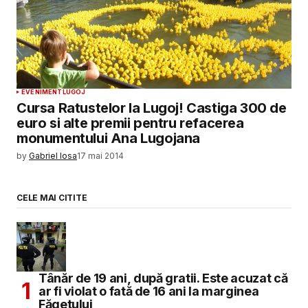
EVENIMENT
LUGOJ
Cursa Ratustelor la Lugoj! Castiga 300 de
euro si alte premii pentru refacerea
monumentului Ana Lugojana
by
Gabriel Iosa
17 mai 2014
CELE MAI CITITE
Tânăr de 19 ani, după gratii. Este acuzat că
ar fi violat o fată de 16 ani la marginea
Făgetului