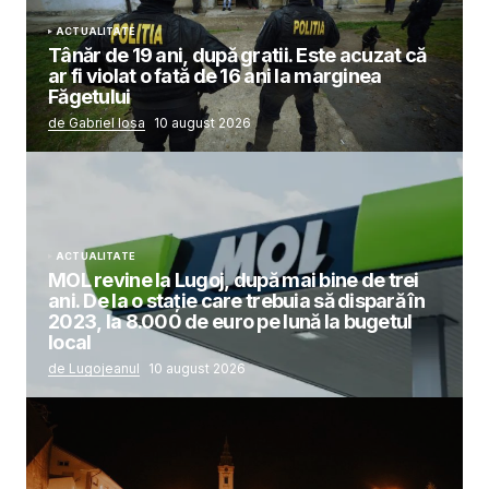
ACTUALITATE
Tânăr de 19 ani, după gratii. Este acuzat că
ar fi violat o fată de 16 ani la marginea
Făgetului
de Gabriel Iosa
10 august 2026
ACTUALITATE
MOL revine la Lugoj, după mai bine de trei
ani. De la o stație care trebuia să dispară în
2023, la 8.000 de euro pe lună la bugetul
local
de Lugojeanul
10 august 2026