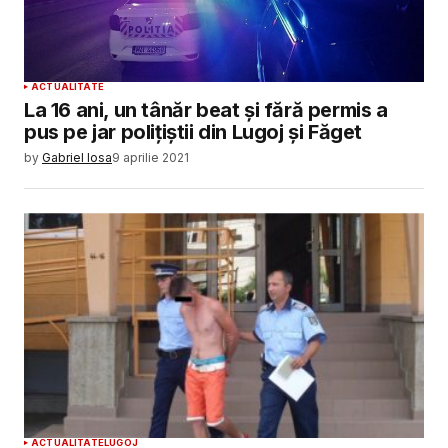
ACTUALITATE
La 16 ani, un tânăr beat și fără permis a
pus pe jar polițiștii din Lugoj și Făget
by
Gabriel Iosa
9 aprilie 2021
ACTUALITATE
LUGOJ