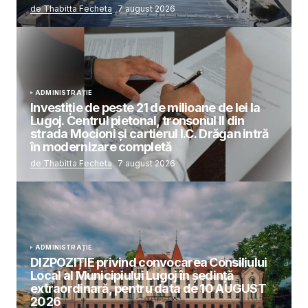
de Thabitta Fecheta
7 august 2026
ADMINISTRAȚIE
Investiție de peste 21 de milioane de lei la
Lugoj. Centrul pietonal, tronsonul II din
strada Mocioni și cartierul I.C. Drăgan intră
în modernizare completă
de Thabitta Fecheta
7 august 2026
ADMINISTRAȚIE
DIZPOZIȚIE privind convocarea Consiliului
Local al Municipiului Lugoj în şedinţă
extraordinară, pentru data de 10 AUGUST
2026