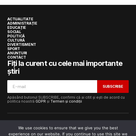
ACTUALITATE
ADMINISTRAȚIE
EDUCAȚIE
SOCIAL
POLITICĂ
CULTURĂ
DIVERTISMENT
SPORT
ANUNȚURI
CONTACT
Fiți la curent cu cele mai importante
știri
SUBSCRIBE
Apăsând butonul SUBSCRIBE, confirmi că ai citit și ești de acord cu
politica noastră
GDPR
și
Termen și condiții
We use cookies to ensure that we give you the best
experience on our website. If you continue to use this site we
Copyright © 2017-2025
Lugojeanul.ro
· Toate drepturile