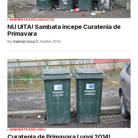
ADMINISTRAȚIE
LUGOJ
UTILE
NU UITA! Sambata incepe Curatenia de
Primavara
by
Gabriel Iosa
25 martie 2014
ADMINISTRAȚIE
LUGOJ
Curatenia de Primavara Lugoj 2014!