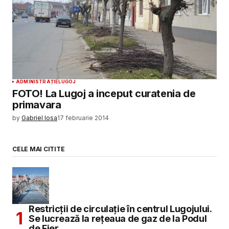
ADMINISTRAȚIE
LUGOJ
FOTO! La Lugoj a inceput curatenia de
primavara
by
Gabriel Iosa
17 februarie 2014
CELE MAI CITITE
Restricții de circulație în centrul Lugojului.
Se lucrează la rețeaua de gaz de la Podul
de Fier