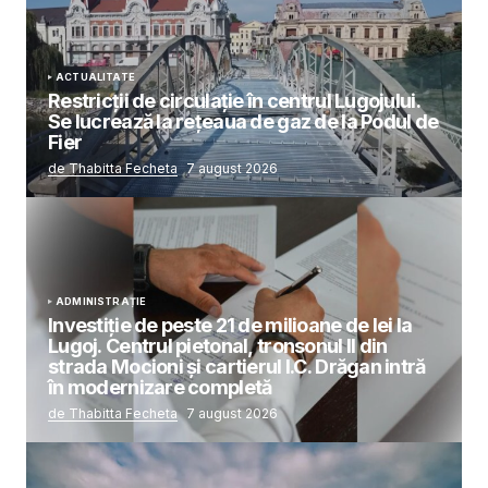
ACTUALITATE
Restricții de circulație în centrul Lugojului.
Se lucrează la rețeaua de gaz de la Podul de
Fier
de Thabitta Fecheta
7 august 2026
ADMINISTRAȚIE
Investiție de peste 21 de milioane de lei la
Lugoj. Centrul pietonal, tronsonul II din
strada Mocioni și cartierul I.C. Drăgan intră
în modernizare completă
de Thabitta Fecheta
7 august 2026