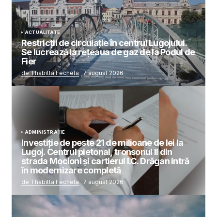
ACTUALITATE
Restricții de circulație în centrul Lugojului.
Se lucrează la rețeaua de gaz de la Podul de
Fier
de Thabitta Fecheta
7 august 2026
ADMINISTRAȚIE
Investiție de peste 21 de milioane de lei la
Lugoj. Centrul pietonal, tronsonul II din
strada Mocioni și cartierul I.C. Drăgan intră
în modernizare completă
de Thabitta Fecheta
7 august 2026