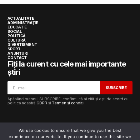
ACTUALITATE
ADMINISTRAȚIE
EDUCAȚIE
SOCIAL
POLITICĂ
CULTURĂ
DIVERTISMENT
SPORT
ANUNȚURI
CONTACT
Fiți la curent cu cele mai importante
știri
SUBSCRIBE
Apăsând butonul SUBSCRIBE, confirmi că ai citit și ești de acord cu
politica noastră
GDPR
și
Termen și condiții
We use cookies to ensure that we give you the best
experience on our website. If you continue to use this site we
Copyright © 2017-2025
Lugojeanul.ro
· Toate drepturile