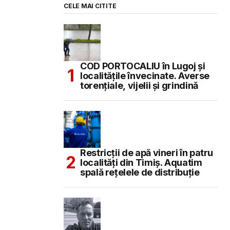
CELE MAI CITITE
COD PORTOCALIU în Lugoj și
localitățile învecinate. Averse
torențiale, vijelii și grindină
Restricții de apă vineri în patru
localități din Timiș. Aquatim
spală rețelele de distribuție