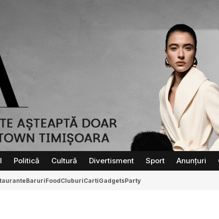
l
Politică
Cultură
Divertisment
Sport
Anunțuri
taurante
Baruri
Food
Cluburi
Carti
Gadgets
Party