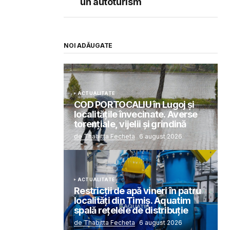
un autoturism
NOI ADĂUGATE
ACTUALITATE
COD PORTOCALIU în Lugoj și
localitățile învecinate. Averse
torențiale, vijelii și grindină
de Thabitta Fecheta
6 august 2026
ACTUALITATE
Restricții de apă vineri în patru
localități din Timiș. Aquatim
spală rețelele de distribuție
de Thabitta Fecheta
6 august 2026