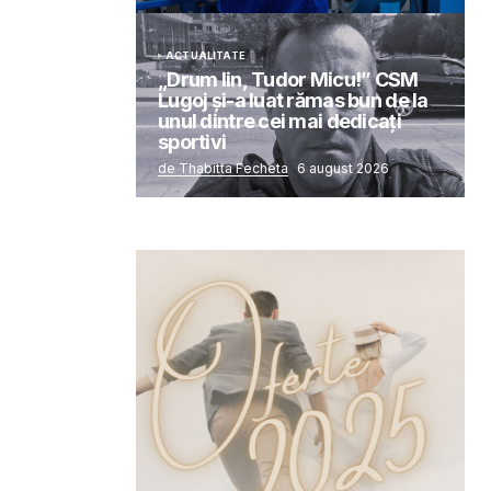
ACTUALITATE
„Drum lin, Tudor Micu!” CSM
Lugoj și-a luat rămas bun de la
unul dintre cei mai dedicați
sportivi
de Thabitta Fecheta
6 august 2026