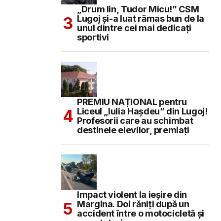
„Drum lin, Tudor Micu!” CSM
Lugoj și-a luat rămas bun de la
unul dintre cei mai dedicați
sportivi
PREMIU NAȚIONAL pentru
Liceul „Iulia Hașdeu” din Lugoj!
Profesorii care au schimbat
destinele elevilor, premiați
Impact violent la ieșire din
Margina. Doi răniți după un
accident între o motocicletă și