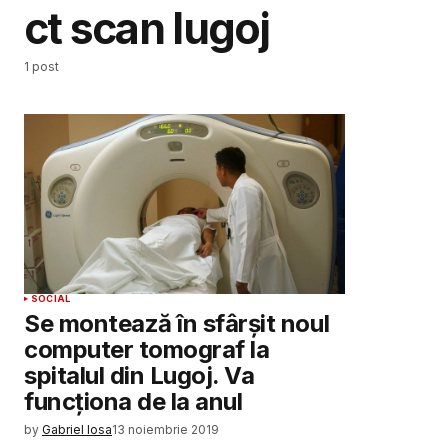
ct scan lugoj
1 post
SOCIAL
Se montează în sfârșit noul
computer tomograf la
spitalul din Lugoj. Va
funcționa de la anul
by
Gabriel Iosa
13 noiembrie 2019