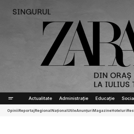
Actualitate
Administrație
Educație
Socia
Opinii
Reportaj
Regional
Național
Utile
Anunțuri
Magazine
Hoteluri
Res