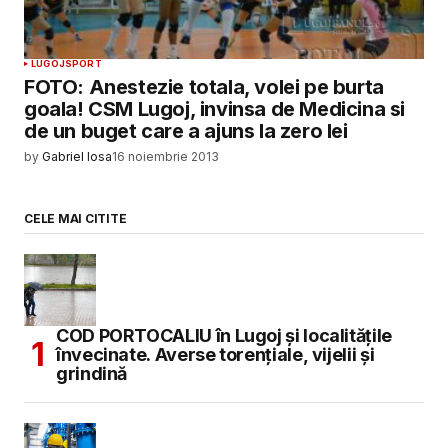
LUGOJ
SPORT
FOTO: Anestezie totala, volei pe burta
goala! CSM Lugoj, invinsa de Medicina si
de un buget care a ajuns la zero lei
by
Gabriel Iosa
16 noiembrie 2013
CELE MAI CITITE
COD PORTOCALIU în Lugoj și localitățile
învecinate. Averse torențiale, vijelii și
grindină