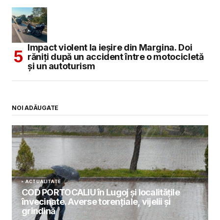
Impact violent la ieșire din Margina. Doi
răniți după un accident între o motocicletă
și un autoturism
NOI ADĂUGATE
ACTUALITATE
COD PORTOCALIU în Lugoj și localitățile
învecinate. Averse torențiale, vijelii și
grindină