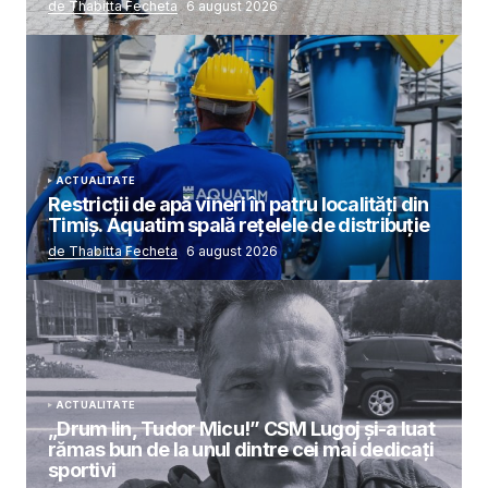
de Thabitta Fecheta
6 august 2026
ACTUALITATE
Restricții de apă vineri în patru localități din
Timiș. Aquatim spală rețelele de distribuție
de Thabitta Fecheta
6 august 2026
ACTUALITATE
„Drum lin, Tudor Micu!” CSM Lugoj și-a luat
rămas bun de la unul dintre cei mai dedicați
sportivi