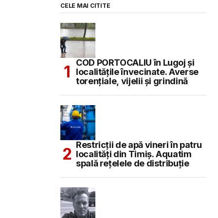
CELE MAI CITITE
COD PORTOCALIU în Lugoj și
localitățile învecinate. Averse
torențiale, vijelii și grindină
Restricții de apă vineri în patru
localități din Timiș. Aquatim
spală rețelele de distribuție