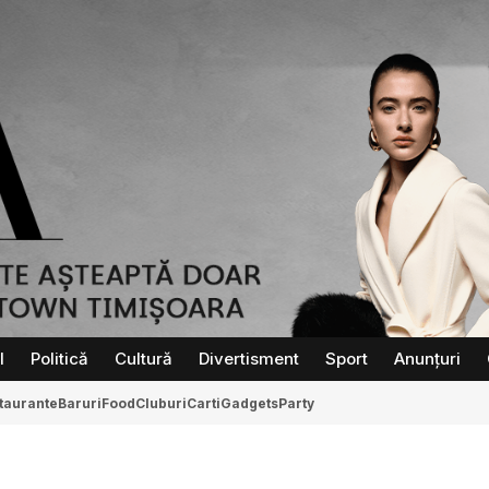
l
Politică
Cultură
Divertisment
Sport
Anunțuri
taurante
Baruri
Food
Cluburi
Carti
Gadgets
Party