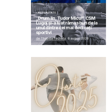
ACTUALITATE
„Drum lin, Tudor Micu!” CSM
Lugoj și-a luat rămas bun de la
unul dintre cei mai dedicați
sportivi
de Thabitta Fecheta
6 august 2026