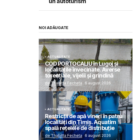
un autoturism
NOI ADĂUGATE
ACTUALITATE
COD PORTOCALIU în Lugoj și
localitățile învecinate. Averse
torențiale, vijelii și grindină
de Thabitta Fecheta
6 august 2026
ACTUALITATE
Restricții de apă vineri în patru
localități din Timiș. Aquatim
spală rețelele de distribuție
de Thabitta Fecheta
6 august 2026