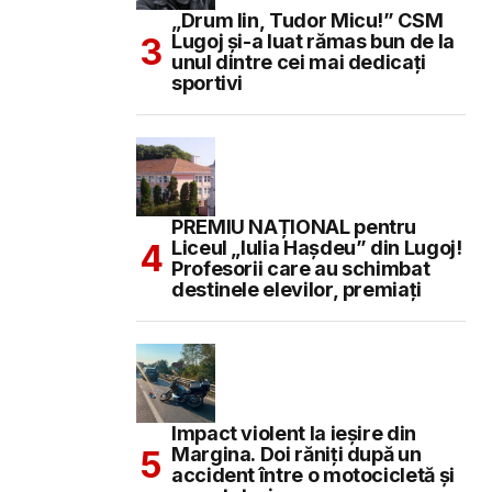
„Drum lin, Tudor Micu!” CSM
Lugoj și-a luat rămas bun de la
unul dintre cei mai dedicați
sportivi
PREMIU NAȚIONAL pentru
Liceul „Iulia Hașdeu” din Lugoj!
Profesorii care au schimbat
destinele elevilor, premiați
Impact violent la ieșire din
Margina. Doi răniți după un
accident între o motocicletă și