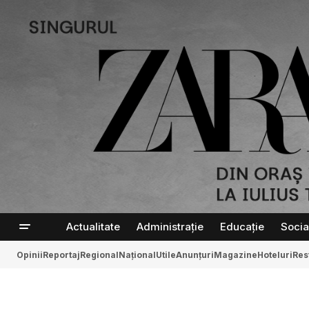
Actualitate
Administrație
Educație
Socia
Opinii
Reportaj
Regional
Național
Utile
Anunțuri
Magazine
Hoteluri
Res