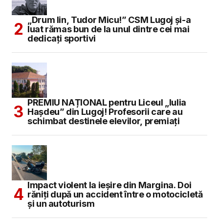
„Drum lin, Tudor Micu!” CSM Lugoj și-a
luat rămas bun de la unul dintre cei mai
dedicați sportivi
PREMIU NAȚIONAL pentru Liceul „Iulia
Hașdeu” din Lugoj! Profesorii care au
schimbat destinele elevilor, premiați
Impact violent la ieșire din Margina. Doi
răniți după un accident între o motocicletă
și un autoturism