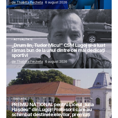
de Thabitta Fecheta
6 august 2026
ACTUALITATE
„Drum lin, Tudor Micu!” CSM Lugoj și-a luat
rămas bun de la unul dintre cei mai dedicați
sportivi
de Thabitta Fecheta
6 august 2026
EDUCAȚIE
PREMIU NAȚIONAL pentru Liceul „Iulia
Hașdeu” din Lugoj! Profesorii care au
schimbat destinele elevilor, premiați