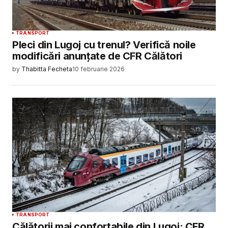
TRANSPORT
Pleci din Lugoj cu trenul? Verifică noile
modificări anunțate de CFR Călători
by
Thabitta Fecheta
10 februarie 2026
TRANSPORT
Călătorii mai confortabile din Lugoj: CFR