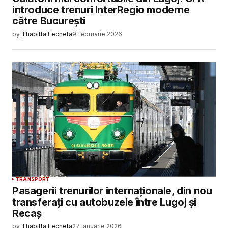
introduce trenuri InterRegio moderne
către București
by
Thabitta Fecheta
9 februarie 2026
TRANSPORT
Pasagerii trenurilor internaționale, din nou
transferați cu autobuzele între Lugoj și
Recaș
by
Thabitta Fecheta
27 ianuarie 2026