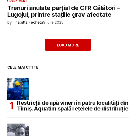
EVENIMENT
Trenuri anulate parțial de CFR Călători –
Lugojul, printre stațiile grav afectate
by
Thabitta Fecheta
9 iulie 2025
LOAD MORE
CELE MAI CITITE
Restricții de apă vineri în patru localități din
Timiș. Aquatim spală rețelele de distribuție