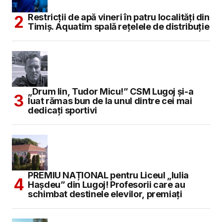
Restricții de apă vineri în patru localități din
Timiș. Aquatim spală rețelele de distribuție
„Drum lin, Tudor Micu!” CSM Lugoj și-a
luat rămas bun de la unul dintre cei mai
dedicați sportivi
PREMIU NAȚIONAL pentru Liceul „Iulia
Hașdeu” din Lugoj! Profesorii care au
schimbat destinele elevilor, premiați