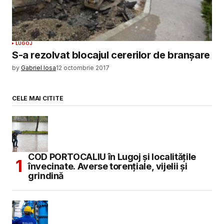
LUGOJ
S-a rezolvat blocajul cererilor de branșare
by
Gabriel Iosa
12 octombrie 2017
CELE MAI CITITE
COD PORTOCALIU în Lugoj și localitățile
învecinate. Averse torențiale, vijelii și
grindină