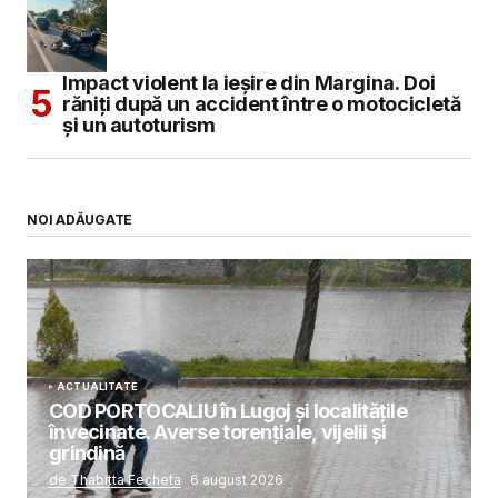
Impact violent la ieșire din Margina. Doi
răniți după un accident între o motocicletă
și un autoturism
NOI ADĂUGATE
ACTUALITATE
COD PORTOCALIU în Lugoj și localitățile
învecinate. Averse torențiale, vijelii și
grindină
de Thabitta Fecheta
6 august 2026