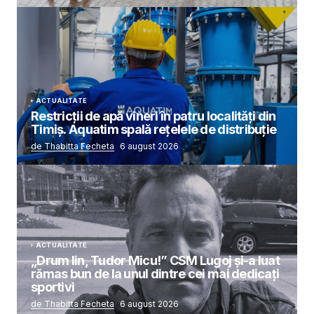
ACTUALITATE
Restricții de apă vineri în patru localități din
Timiș. Aquatim spală rețelele de distribuție
de Thabitta Fecheta
6 august 2026
ACTUALITATE
„Drum lin, Tudor Micu!” CSM Lugoj și-a luat
rămas bun de la unul dintre cei mai dedicați
sportivi
de Thabitta Fecheta
6 august 2026