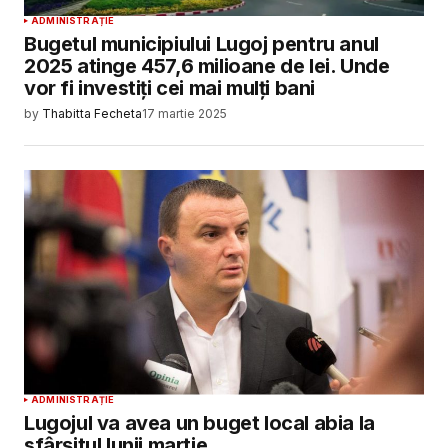
ADMINISTRAȚIE
Bugetul municipiului Lugoj pentru anul
2025 atinge 457,6 milioane de lei. Unde
vor fi investiți cei mai mulți bani
by
Thabitta Fecheta
17 martie 2025
ADMINISTRAȚIE
Lugojul va avea un buget local abia la
sfârșitul lunii martie