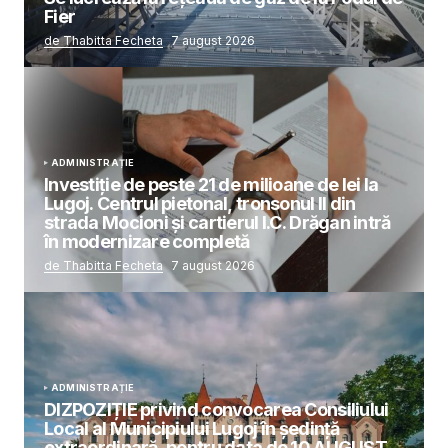
Fier
de Thabitta Fecheta
7 august 2026
ADMINISTRAȚIE
Investiție de peste 21 de milioane de lei la
Lugoj. Centrul pietonal, tronsonul II din
strada Mocioni și cartierul I.C. Drăgan intră
în modernizare completă
de Thabitta Fecheta
7 august 2026
ADMINISTRAȚIE
DIZPOZIȚIE privind convocarea Consiliului
Local al Municipiului Lugoj în şedinţă
extraordinară, pentru data de 10 AUGUST