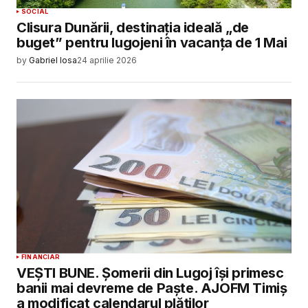
SOCIAL
Clisura Dunării, destinația ideală „de
buget” pentru lugojeni în vacanța de 1 Mai
by
Gabriel Iosa
24 aprilie 2026
FINANCIAR
VEȘTI BUNE. Șomerii din Lugoj își primesc
banii mai devreme de Paște. AJOFM Timiș
a modificat calendarul plăților