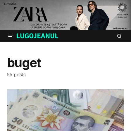
buget
55 posts