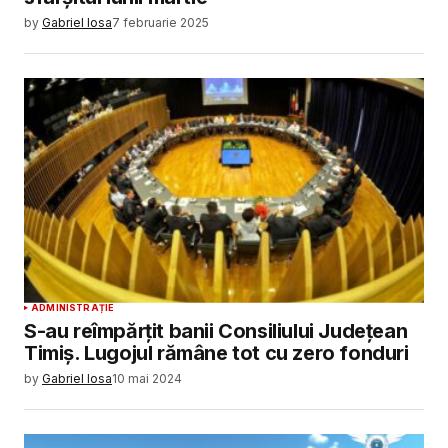
by
Gabriel Iosa
7 februarie 2025
ADMINISTRAȚIE
S-au reîmpărțit banii Consiliului Județean
Timiș. Lugojul rămâne tot cu zero fonduri
by
Gabriel Iosa
10 mai 2024