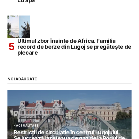
cu apă
Ultimul zbor înainte de Africa. Familia
record de berze din Lugoj se pregătește de
plecare
NOI ADĂUGATE
ACTUALITATE
Restricții de circulație în centrul Lugojului.
Se lucrează la rețeaua de gaz de la Podul de