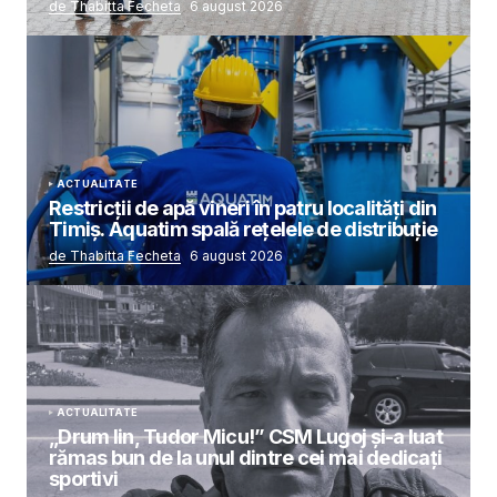
de Thabitta Fecheta
6 august 2026
ACTUALITATE
Restricții de apă vineri în patru localități din
Timiș. Aquatim spală rețelele de distribuție
de Thabitta Fecheta
6 august 2026
ACTUALITATE
„Drum lin, Tudor Micu!” CSM Lugoj și-a luat
rămas bun de la unul dintre cei mai dedicați
sportivi