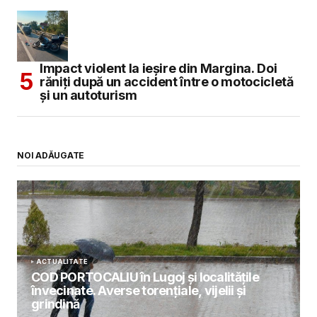
Impact violent la ieșire din Margina. Doi
răniți după un accident între o motocicletă
și un autoturism
NOI ADĂUGATE
ACTUALITATE
COD PORTOCALIU în Lugoj și localitățile
învecinate. Averse torențiale, vijelii și
grindină