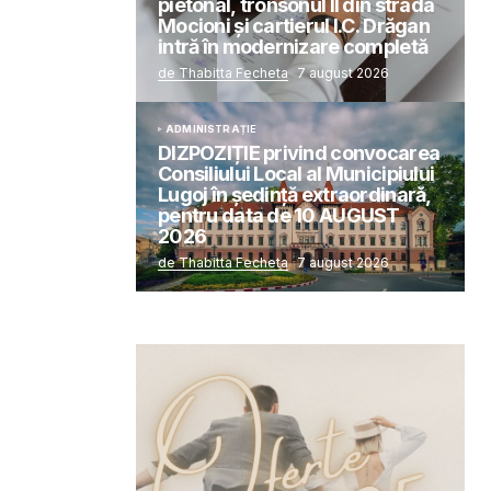
pietonal, tronsonul II din strada
Mocioni și cartierul I.C. Drăgan
intră în modernizare completă
de Thabitta Fecheta
7 august 2026
ADMINISTRAȚIE
DIZPOZIȚIE privind convocarea
Consiliului Local al Municipiului
Lugoj în şedinţă extraordinară,
pentru data de 10 AUGUST
2026
de Thabitta Fecheta
7 august 2026