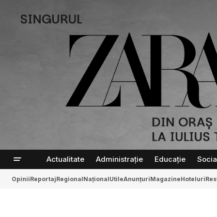
Actualitate
Administrație
Educație
Socia
Opinii
Reportaj
Regional
Național
Utile
Anunțuri
Magazine
Hoteluri
Res