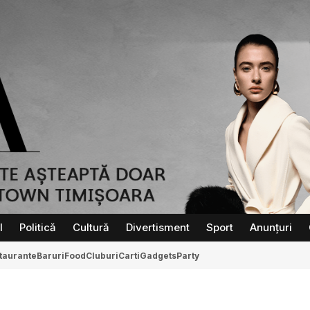
l
Politică
Cultură
Divertisment
Sport
Anunțuri
taurante
Baruri
Food
Cluburi
Carti
Gadgets
Party