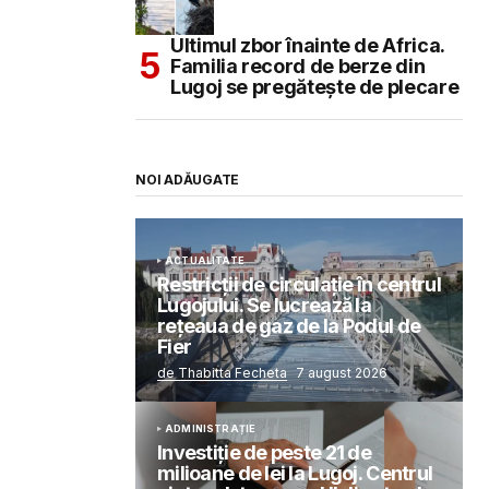
Ultimul zbor înainte de Africa.
Familia record de berze din
Lugoj se pregătește de plecare
NOI ADĂUGATE
ACTUALITATE
Restricții de circulație în centrul
Lugojului. Se lucrează la
rețeaua de gaz de la Podul de
Fier
de Thabitta Fecheta
7 august 2026
ADMINISTRAȚIE
Investiție de peste 21 de
milioane de lei la Lugoj. Centrul