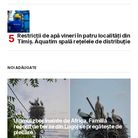
Restricții de apă vineri în patru localități din
Timiș. Aquatim spală rețelele de distribuție
NOI ADĂUGATE
BEST
Ultimul zbor înainte de Africa. Familia
record de berze din Lugoj se pregătește de
plecare