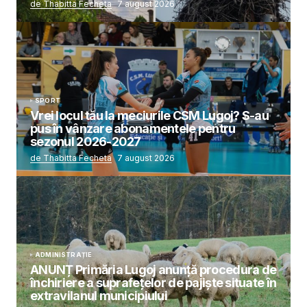
de Thabitta Fecheta
7 august 2026
SPORT
Vrei locul tău la meciurile CSM Lugoj? S-au
pus în vânzare abonamentele pentru
sezonul 2026-2027
de Thabitta Fecheta
7 august 2026
ADMINISTRAȚIE
ANUNȚ Primăria Lugoj anunță procedura de
închiriere a suprafețelor de pajiște situate în
extravilanul municipiului