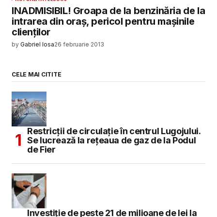
INADMISIBIL! Groapa de la benzinăria de la
intrarea din oraș, pericol pentru mașinile
clienților
by
Gabriel Iosa
26 februarie 2013
CELE MAI CITITE
Restricții de circulație în centrul Lugojului.
Se lucrează la rețeaua de gaz de la Podul
de Fier
Investiție de peste 21 de milioane de lei la