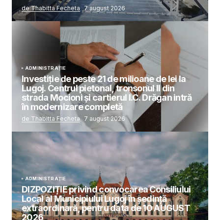
de Thabitta Fecheta
7 august 2026
ADMINISTRAȚIE
Investiție de peste 21 de milioane de lei la
Lugoj. Centrul pietonal, tronsonul II din
strada Mocioni și cartierul I.C. Drăgan intră
în modernizare completă
de Thabitta Fecheta
7 august 2026
ADMINISTRAȚIE
DIZPOZIȚIE privind convocarea Consiliului
Local al Municipiului Lugoj în şedinţă
extraordinară, pentru data de 10 AUGUST
2026