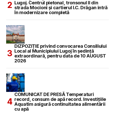
Lugoj. Centrul pietonal, tronsonul II din
strada Mocioni și cartierul I.C. Drăgan intră
în modernizare completă
DIZPOZIȚIE privind convocarea Consiliului
Local al Municipiului Lugoj în şedinţă
extraordinară, pentru data de 10 AUGUST
2026
COMUNICAT DE PRESĂ Temperaturi
record, consum de apă record. Investițiile
Aquatim asigură continuitatea alimentării
cu apă