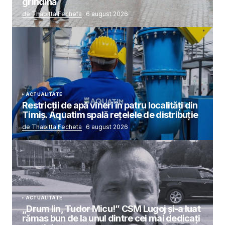
grindină
de Thabitta Fecheta
6 august 2026
ACTUALITATE
Restricții de apă vineri în patru localități din
Timiș. Aquatim spală rețelele de distribuție
de Thabitta Fecheta
6 august 2026
ACTUALITATE
„Drum lin, Tudor Micu!” CSM Lugoj și-a luat
rămas bun de la unul dintre cei mai dedicați