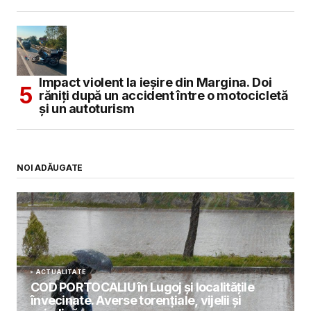
Impact violent la ieșire din Margina. Doi
răniți după un accident între o motocicletă
și un autoturism
NOI ADĂUGATE
ACTUALITATE
COD PORTOCALIU în Lugoj și localitățile
învecinate. Averse torențiale, vijelii și