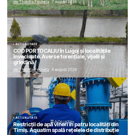
de Thabitta Fecheta
7 august 2026
ACTUALITATE
COD PORTOCALIU în Lugoj și localitățile
învecinate. Averse torențiale, vijelii și
grindină
de Thabitta Fecheta
6 august 2026
ACTUALITATE
Restricții de apă vineri în patru localități din
Timiș. Aquatim spală rețelele de distribuție