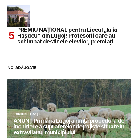
PREMIU NAȚIONAL pentru Liceul „Iulia
Hașdeu” din Lugoj! Profesorii care au
schimbat destinele elevilor, premiați
NOI ADĂUGATE
ADMINISTRAȚIE
ANUNȚ Primăria Lugoj anunță procedura de
închiriere a suprafețelor de pajiște situate în
extravilanul municipiului