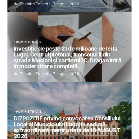
de Thabitta Fecheta
7 august 2026
ADMINISTRAȚIE
Investiție de peste 21 de milioane de lei la
Lugoj. Centrul pietonal, tronsonul II din
strada Mocioni și cartierul I.C. Drăgan intră
în modernizare completă
de Thabitta Fecheta
7 august 2026
ADMINISTRAȚIE
DIZPOZIȚIE privind convocarea Consiliului
Local al Municipiului Lugoj în şedinţă
extraordinară, pentru data de 10 AUGUST
2026