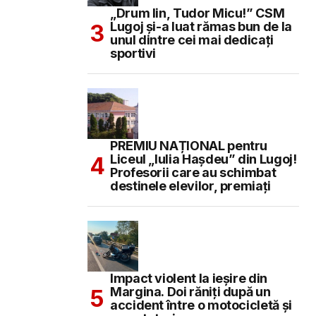
„Drum lin, Tudor Micu!” CSM
Lugoj și-a luat rămas bun de la
unul dintre cei mai dedicați
sportivi
PREMIU NAȚIONAL pentru
Liceul „Iulia Hașdeu” din Lugoj!
Profesorii care au schimbat
destinele elevilor, premiați
Impact violent la ieșire din
Margina. Doi răniți după un
accident între o motocicletă și