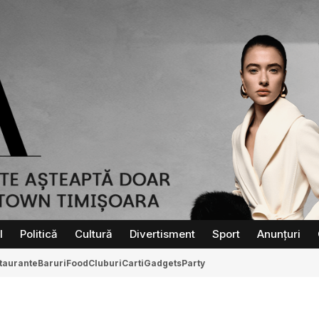
l
Politică
Cultură
Divertisment
Sport
Anunțuri
taurante
Baruri
Food
Cluburi
Carti
Gadgets
Party