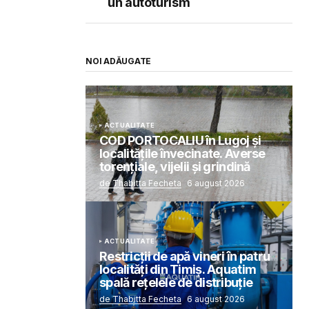
un autoturism
NOI ADĂUGATE
ACTUALITATE
COD PORTOCALIU în Lugoj și
localitățile învecinate. Averse
torențiale, vijelii și grindină
de Thabitta Fecheta
6 august 2026
ACTUALITATE
Restricții de apă vineri în patru
localități din Timiș. Aquatim
spală rețelele de distribuție
de Thabitta Fecheta
6 august 2026