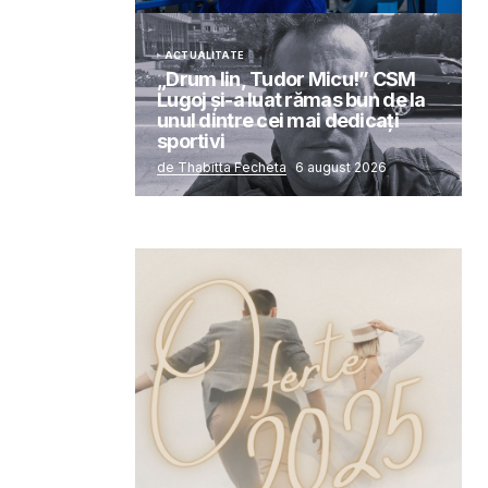
ACTUALITATE
„Drum lin, Tudor Micu!” CSM
Lugoj și-a luat rămas bun de la
unul dintre cei mai dedicați
sportivi
de Thabitta Fecheta
6 august 2026