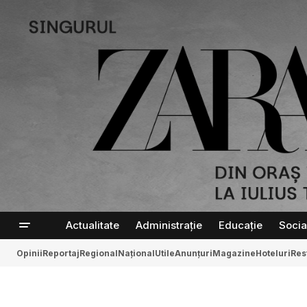
Actualitate
Administrație
Educație
Socia
Opinii
Reportaj
Regional
Național
Utile
Anunțuri
Magazine
Hoteluri
Res