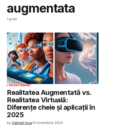
augmentata
1 post
DIVERTISMENT
Realitatea Augmentată vs.
Realitatea Virtuală:
Diferențe cheie și aplicații în
2025
by
Gabriel Iosa
14 noiembrie 2024