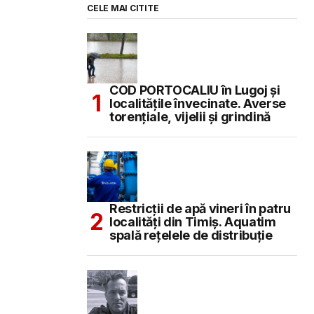
CELE MAI CITITE
COD PORTOCALIU în Lugoj și
localitățile învecinate. Averse
torențiale, vijelii și grindină
Restricții de apă vineri în patru
localități din Timiș. Aquatim
spală rețelele de distribuție