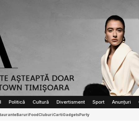
l
Politică
Cultură
Divertisment
Sport
Anunțuri
taurante
Baruri
Food
Cluburi
Carti
Gadgets
Party