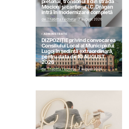
pietonal, tronsonul II din strada
Mocioni și cartierul I.C. Drăgan
intră în modernizare completă
de Thabitta Fecheta
7 august 2026
ADMINISTRAȚIE
DIZPOZIȚIE privind convocarea
Consiliului Local al Municipiului
Lugoj în şedinţă extraordinară,
pentru data de 10 AUGUST
2026
de Thabitta Fecheta
7 august 2026