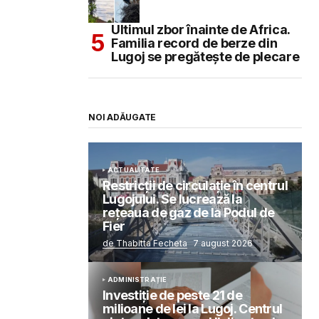
Ultimul zbor înainte de Africa.
Familia record de berze din
Lugoj se pregătește de plecare
NOI ADĂUGATE
ACTUALITATE
Restricții de circulație în centrul
Lugojului. Se lucrează la
rețeaua de gaz de la Podul de
Fier
de Thabitta Fecheta
7 august 2026
ADMINISTRAȚIE
Investiție de peste 21 de
milioane de lei la Lugoj. Centrul