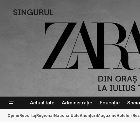
Actualitate
Administrație
Educație
Socia
Opinii
Reportaj
Regional
Național
Utile
Anunțuri
Magazine
Hoteluri
Res