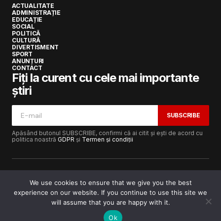
ACTUALITATE
ADMINISTRAȚIE
EDUCAȚIE
SOCIAL
POLITICĂ
CULTURĂ
DIVERTISMENT
SPORT
ANUNȚURI
CONTACT
Fiți la curent cu cele mai importante
știri
SUBSCRIBE
Apăsând butonul SUBSCRIBE, confirmi că ai citit și ești de acord cu
politica noastră
GDPR
și
Termen și condiții
We use cookies to ensure that we give you the best
experience on our website. If you continue to use this site we
Copyright © 2017-2025
Lugojeanul.ro
· Toate drepturile
rezervate · Dezvoltat de
Power Media FX
will assume that you are happy with it.
Ok