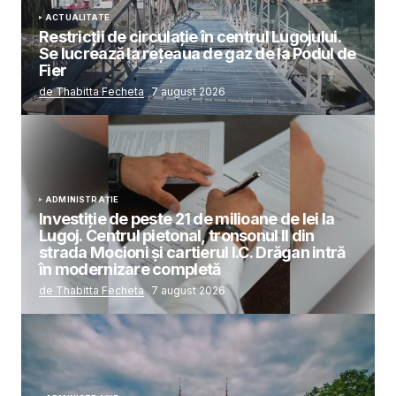
ACTUALITATE
Restricții de circulație în centrul Lugojului.
Se lucrează la rețeaua de gaz de la Podul de
Fier
de Thabitta Fecheta
7 august 2026
ADMINISTRAȚIE
Investiție de peste 21 de milioane de lei la
Lugoj. Centrul pietonal, tronsonul II din
strada Mocioni și cartierul I.C. Drăgan intră
în modernizare completă
de Thabitta Fecheta
7 august 2026