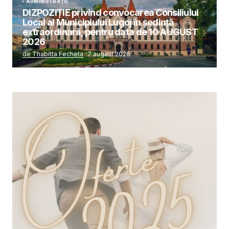
ADMINISTRAȚIE
DIZPOZIȚIE privind convocarea Consiliului
Local al Municipiului Lugoj în şedinţă
extraordinară, pentru data de 10 AUGUST
2026
de Thabitta Fecheta
7 august 2026