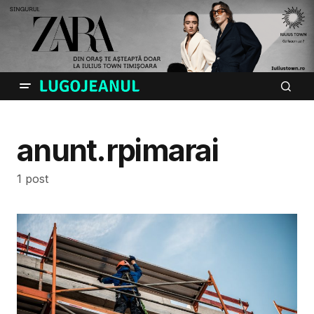
anunt.rpimarai
1 post