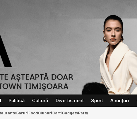
l
Politică
Cultură
Divertisment
Sport
Anunțuri
taurante
Baruri
Food
Cluburi
Carti
Gadgets
Party