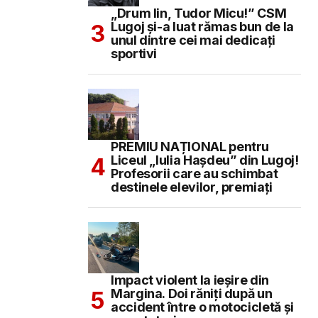
„Drum lin, Tudor Micu!” CSM
Lugoj și-a luat rămas bun de la
unul dintre cei mai dedicați
sportivi
PREMIU NAȚIONAL pentru
Liceul „Iulia Hașdeu” din Lugoj!
Profesorii care au schimbat
destinele elevilor, premiați
Impact violent la ieșire din
Margina. Doi răniți după un
accident între o motocicletă și