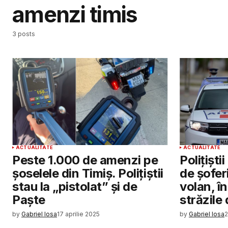
amenzi timis
3 posts
ACTUALITATE
ACTUALITATE
Peste 1.000 de amenzi pe
Polițiști
șoselele din Timiș. Polițiștii
de șoferi
stau la „pistolat” și de
volan, î
Paște
străzile 
by
Gabriel Iosa
17 aprilie 2025
by
Gabriel Iosa
2