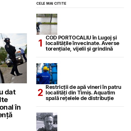
CELE MAI CITITE
COD PORTOCALIU în Lugoj și
localitățile învecinate. Averse
torențiale, vijelii și grindină
Restricții de apă vineri în patru
au dat
localități din Timiș. Aquatim
spală rețelele de distribuție
lte
onal în
gență