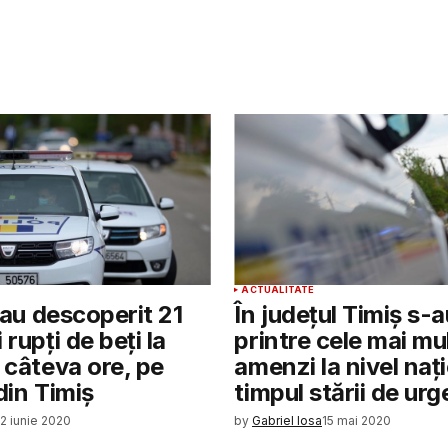
ACTUALITATE
i au descoperit 21
În județul Timiș s-
 rupți de beți la
printre cele mai mu
n câteva ore, pe
amenzi la nivel nați
din Timiș
timpul stării de ur
2 iunie 2020
by
Gabriel Iosa
15 mai 2020