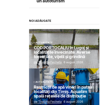
un autoturism
NOI ADĂUGATE
ACTUALITATE
COD PORTOCALIU în Lugoj și
localitățile învecinate. Averse
torențiale, vijelii și grindină
de Thabitta Fecheta
6 august 2026
ACTUALITATE
Restricții de apă vineri în patru
localități din Timiș. Aquatim
spală rețelele de distribuție
de Thabitta Fecheta
6 august 2026