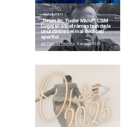
ACTUALITATE
„Drum lin, Tudor Micu!” CSM
Lugoj și-a luat rămas bun de la
unul dintre cei mai dedicați
sportivi
de Thabitta Fecheta
6 august 2026