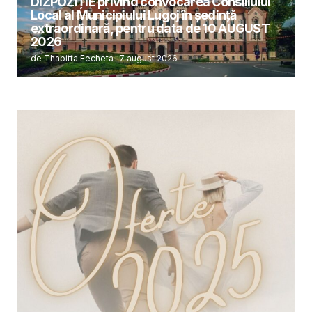
DIZPOZIȚIE privind convocarea Consiliului
Local al Municipiului Lugoj în şedinţă
extraordinară, pentru data de 10 AUGUST
2026
de Thabitta Fecheta
7 august 2026