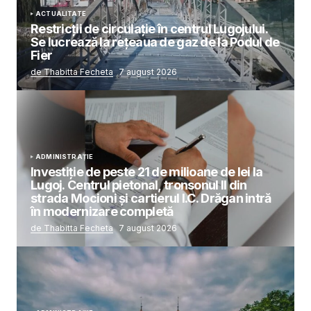
ACTUALITATE
Restricții de circulație în centrul Lugojului.
Se lucrează la rețeaua de gaz de la Podul de
Fier
de Thabitta Fecheta
7 august 2026
ADMINISTRAȚIE
Investiție de peste 21 de milioane de lei la
Lugoj. Centrul pietonal, tronsonul II din
strada Mocioni și cartierul I.C. Drăgan intră
în modernizare completă
de Thabitta Fecheta
7 august 2026