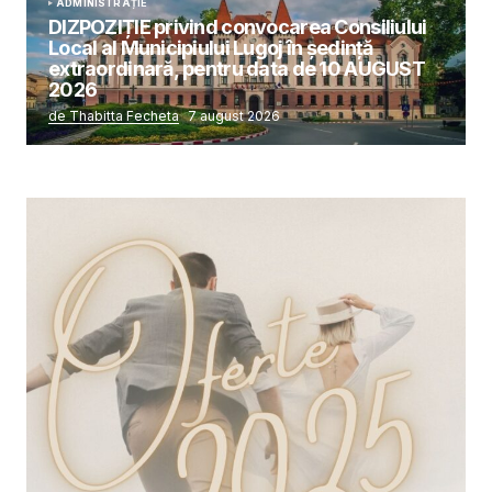
ADMINISTRAȚIE
DIZPOZIȚIE privind convocarea Consiliului
Local al Municipiului Lugoj în şedinţă
extraordinară, pentru data de 10 AUGUST
2026
de Thabitta Fecheta
7 august 2026