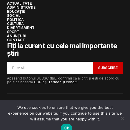
ACTUALITATE
ADMINISTRAȚIE
EDUCAȚIE
SOCIAL
POLITICĂ
CULTURĂ
DIVERTISMENT
SPORT
ANUNȚURI
CONTACT
Fiți la curent cu cele mai importante
știri
SUBSCRIBE
Apăsând butonul SUBSCRIBE, confirmi că ai citit și ești de acord cu
politica noastră
GDPR
și
Termen și condiții
We use cookies to ensure that we give you the best
experience on our website. If you continue to use this site we
Copyright © 2017-2025
Lugojeanul.ro
· Toate drepturile
rezervate · Dezvoltat de
Power Media FX
will assume that you are happy with it.
Ok