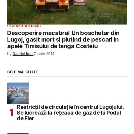
ACTUALITATE
LUGOJ
Descoperire macabra! Un boschetar din
Lugoj, gasit mort si plutind de pescari in
apele Timisului de langa Costeiu
by
Gabriel Iosa
7 iunie 2014
CELE MAI CITITE
Restricții de circulație în centrul Lugojului.
Se lucrează la rețeaua de gaz de la Podul
de Fier