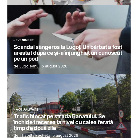
EVENIMENT
Scandal sângeros la Lugoj. Un bărbat a fost
arestat după ce și-a înjunghiat un cunoscut
pe un pod
de Lugojeanul
5 august 2026
ACTUALITATE
Trafic blocat pe strada Banatului. Se
închide trecerea la nivel cu calea ferată
timp de două zile
de Thabitta Fecheta
5 august 2026