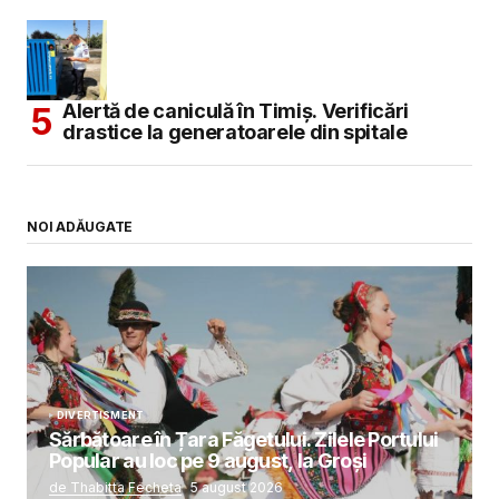
Alertă de caniculă în Timiș. Verificări
drastice la generatoarele din spitale
NOI ADĂUGATE
DIVERTISMENT
Sărbătoare în Țara Făgetului. Zilele Portului
Popular au loc pe 9 august, la Groși
de Thabitta Fecheta
5 august 2026