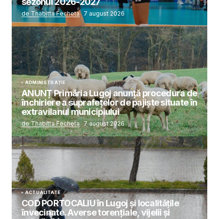
sezonul 2026-2027
de Thabitta Fecheta
7 august 2026
ADMINISTRAȚIE
ANUNȚ Primăria Lugoj anunță procedura de
închiriere a suprafețelor de pajiște situate în
extravilanul municipiului
de Thabitta Fecheta
7 august 2026
ACTUALITATE
COD PORTOCALIU în Lugoj și localitățile
învecinate. Averse torențiale, vijelii și