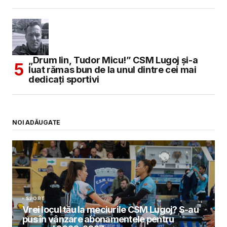
„Drum lin, Tudor Micu!” CSM Lugoj și-a
luat rămas bun de la unul dintre cei mai
dedicați sportivi
NOI ADĂUGATE
SPORT
Vrei locul tău la meciurile CSM Lugoj? S-au
pus în vânzare abonamentele pentru