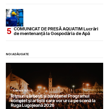
COMUNICAT DE PRESĂ AQUATIM Lucrări
de mentenanță la Gospodăria de Apă
NOI ADĂUGATE
ADMINISTRAȚIE
Ritmuri sârbești și bănățene! Programul
complet și artiștii care vor urca pe scenă la
Ruga Lugojeană 2026