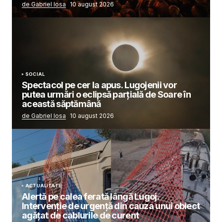
de Gabriel Iosa
10 august 2026
SOCIAL
Spectacol pe cer la apus. Lugojenii vor
putea urmări o eclipsă parțială de Soare în
această săptămână
de Gabriel Iosa
10 august 2026
ACTUALITATE
Alertă pe calea ferată lângă Lugoj.
Intervenție de urgență din cauza unui obiect
agățat de cablurile de curent