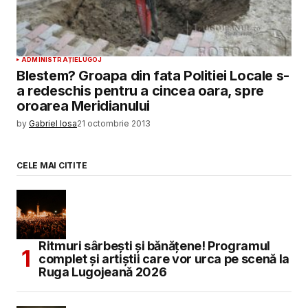
ADMINISTRAȚIE
LUGOJ
Blestem? Groapa din fata Politiei Locale s-
a redeschis pentru a cincea oara, spre
oroarea Meridianului
by
Gabriel Iosa
21 octombrie 2013
CELE MAI CITITE
Ritmuri sârbești și bănățene! Programul
complet și artiștii care vor urca pe scenă la
Ruga Lugojeană 2026