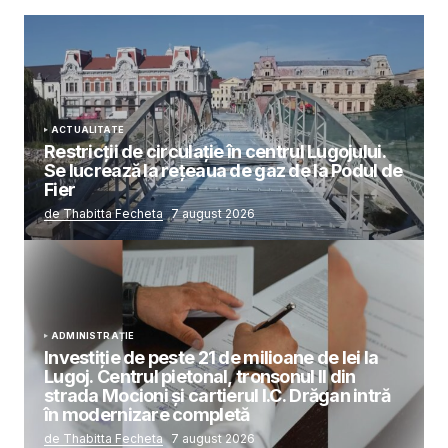
ACTUALITATE
Restricții de circulație în centrul Lugojului.
Se lucrează la rețeaua de gaz de la Podul de
Fier
de Thabitta Fecheta
7 august 2026
ADMINISTRAȚIE
Investiție de peste 21 de milioane de lei la
Lugoj. Centrul pietonal, tronsonul II din
strada Mocioni și cartierul I.C. Drăgan intră
în modernizare completă
de Thabitta Fecheta
7 august 2026