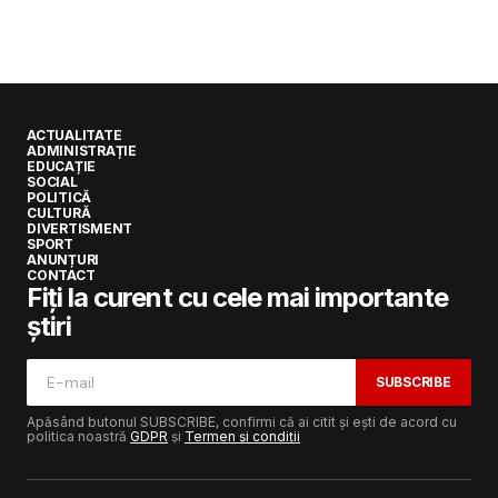
ACTUALITATE
ADMINISTRAȚIE
EDUCAȚIE
SOCIAL
POLITICĂ
CULTURĂ
DIVERTISMENT
SPORT
ANUNȚURI
CONTACT
Fiți la curent cu cele mai importante
știri
SUBSCRIBE
Apăsând butonul SUBSCRIBE, confirmi că ai citit și ești de acord cu
politica noastră
GDPR
și
Termen și condiții